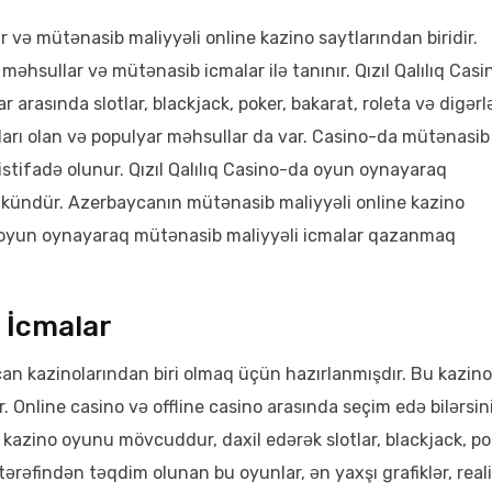
r və mütənasib maliyyəli online kazino saytlarından biridir.
məhsullar və mütənasib icmalar ilə tanınır. Qızıl Qalılıq Casi
arasında slotlar, blackjack, poker, bakarat, roleta və digərl
sları olan və populyar məhsullar da var. Casino-da mütənasib
stifadə olunur. Qızıl Qalılıq Casino-da oyun oynayaraq
ündür. Azerbaycanın mütənasib maliyyəli online kazino
-da oyun oynayaraq mütənasib maliyyəli icmalar qazanmaq
 İcmalar
can kazinolarından biri olmaq üçün hazırlanmışdır. Bu kazino
 Online casino və offline casino arasında seçim edə bilərsin
kazino oyunu mövcuddur, daxil edərək slotlar, blackjack, po
tərəfindən təqdim olunan bu oyunlar, ən yaxşı grafiklər, reali