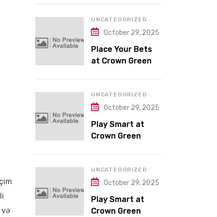
of Perpetual
Growth Actually
UNCATEGORIZED
Made It Worse?
October 29, 2025
Place Your Bets
at Crown Green
Casino and Get
Incredible
Surprises –
UNCATEGORIZED
Jackpots
October 29, 2025
Play Smart at
Crown Green
Casino and Claim
Huge Prizes –
Jackpots
UNCATEGORIZED
eçim
October 29, 2025
li
Play Smart at
 və
Crown Green