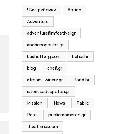
! Без рубрики
Action
Adventure
adventurefilmfestival.gr
andrianopoulos.gr
bauhutte-g.com
behar.hr
blog
chefi.gr
efrosini-winery.gr
fond.hr
istoriesadespoton.gr
Mission
News
Pablic
Post
publicmoments.gr
theathinai.com