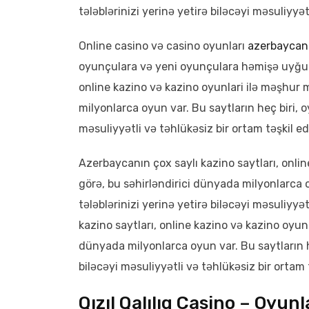
tələblərinizi yerinə yetirə biləcəyi məsuliyyət
Online casino və casino oyunları
azerbaycand
oyunçulara və yeni oyunçulara həmişə uyğun 
online kazino və kazino oyunlari ilə məşhur m
milyonlarca oyun var. Bu saytların heç biri, oy
məsuliyyətli və təhlükəsiz bir ortam təşkil edi
Azerbaycanın çox saylı kazino saytları, onlin
görə, bu səhirləndirici dünyada milyonlarca o
tələblərinizi yerinə yetirə biləcəyi məsuliyyə
kazino saytları, online kazino və kazino oyunl
dünyada milyonlarca oyun var. Bu saytların heç
biləcəyi məsuliyyətli və təhlükəsiz bir ortam t
Qızıl Qalılıq Casino – Oyun