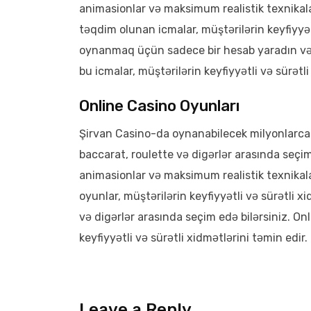
animasionlar və maksimum realistik texnikala
təqdim olunan icmalar, müştərilərin keyfiyyət
oynanmaq üçün sadece bir hesab yaradın və 
bu icmalar, müştərilərin keyfiyyətli və sürətli
Online Casino Oyunları
Şirvan Casino-da oynanabilecek milyonlarca 
baccarat, roulette və digərlər arasında seçim e
animasionlar və maksimum realistik texnikala
oyunlar, müştərilərin keyfiyyətli və sürətli xi
və digərlər arasında seçim edə bilərsiniz. O
keyfiyyətli və sürətli xidmətlərini təmin edir.
Leave a Reply