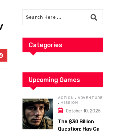
v
Categories
In
Pinterest
Upcoming Games
,
ACTION
ADVENTURE
,
MISSION
October 10, 2025
The $30 Billion
Question: Has Call
of Duty’s Pursuit