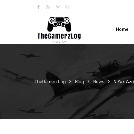
Skip
to
content
Home
TheGamerzLog
Blog
News
N Yax Azr