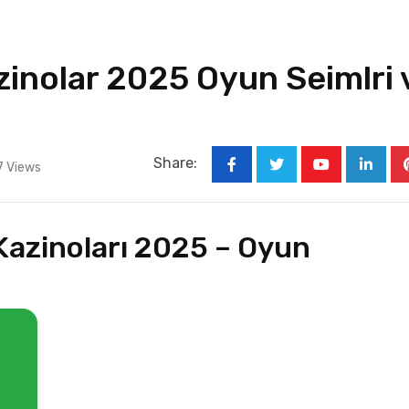
zinolar 2025 Oyun Seimlri 
Share:
7
Views
Youtube
Linked
Kazinoları 2025 – Oyun