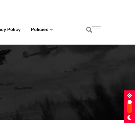
acy Policy
Policies