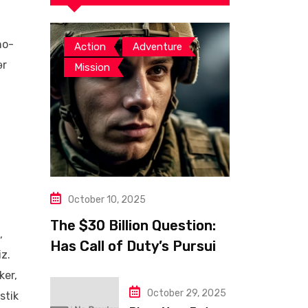
no-
,
,
Action
Adventure
ər
Mission
October 10, 2025
The $30 Billion Question:
,
Has Call of Duty’s Pursuit
iz.
of Perpetual Growth
ker,
Actually Made It Worse?
October 29, 2025
stik