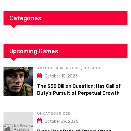
Categories
Upcoming Games
,
,
ACTION
ADVENTURE
MISSION
October 10, 2025
The $30 Billion Question: Has Call of
Duty’s Pursuit of Perpetual Growth
Actually Made It Worse?
UNCATEGORIZED
October 29, 2025