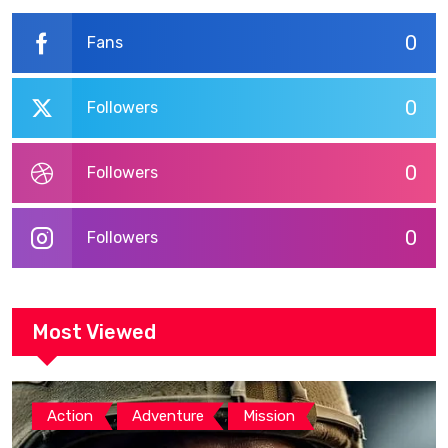
0
Fans
0
Followers
0
Followers
0
Followers
Most Viewed
,
,
Action
Adventure
Mission