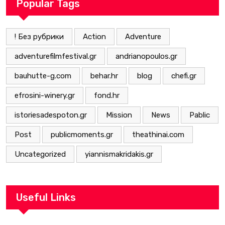
Popular Tags
! Без рубрики
Action
Adventure
adventurefilmfestival.gr
andrianopoulos.gr
bauhutte-g.com
behar.hr
blog
chefi.gr
efrosini-winery.gr
fond.hr
istoriesadespoton.gr
Mission
News
Pablic
Post
publicmoments.gr
theathinai.com
Uncategorized
yiannismakridakis.gr
Useful Links