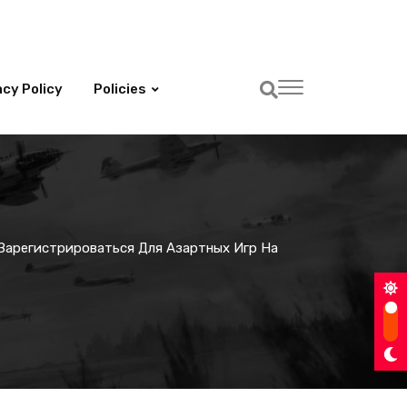
acy Policy
Policies
Зарегистрироваться Для Азартных Игр На