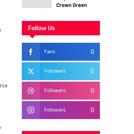
Crown Green
Casino and Feel
the Excitement of
Gaming
Follow Us
в
0
Fans
0
Followers
тся
0
Followers
0
Followers
е