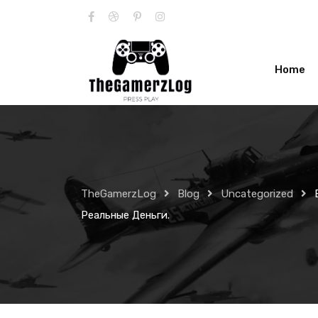
Skip
to
content
Home
TheGamerzLog
Blog
Uncategorized
Реальные Деньги.