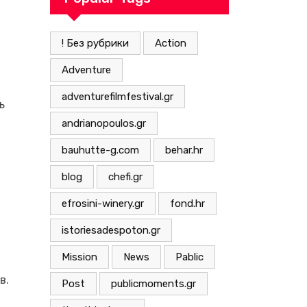
! Без рубрики
Action
Adventure
adventurefilmfestival.gr
ь
andrianopoulos.gr
bauhutte-g.com
behar.hr
blog
chefi.gr
efrosini-winery.gr
fond.hr
istoriesadespoton.gr
Mission
News
Pablic
в.
Post
publicmoments.gr