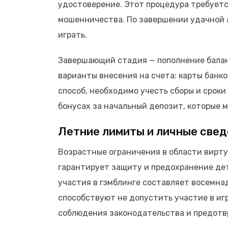
удостоверение. Этот процедура требует
мошенничества. По завершении удачной 
играть.
Завершающий стадия — пополнение балан
варианты внесения на счета: карты банк
способ, необходимо учесть сборы и сроки
бонусах за начальный депозит, которые 
Летние лимиты и личные свед
Возрастные ограничения в области вирт
гарантирует защиту и предохранение дет
участия в гэмблинге составляет восемна
способствуют не допустить участие в иг
соблюдения законодательства и предотв