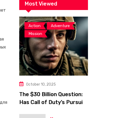
Most Viewed
нет
,
,
Action
Adventure
Mission
ая
ных
October 10, 2025
The $30 Billion Question:
Has Call of Duty’s Pursuit
 для
of Perpetual Growth
Actually Made It Worse?