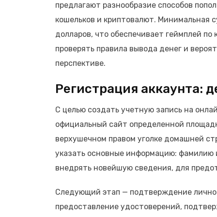
предлагают разнообразие способов попол
кошельков и криптовалют. Минимальная су
долларов, что обеспечивает геймплей по
проверять правила вывода денег и вероя
перспективе.
Регистрация аккаунта: д
С целью создать учетную запись на онла
официальный сайт определенной площадки
верхушечном правом уголке домашней стр
указать основные информацию: фамилию и
внедрять новейшую сведения, для предо
Следующий этап — подтверждение личнос
предоставление удостоверений, подтвер