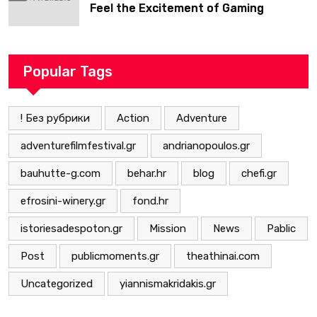
Feel the Excitement of Gaming
Popular Tags
! Без рубрики
Action
Adventure
adventurefilmfestival.gr
andrianopoulos.gr
bauhutte-g.com
behar.hr
blog
chefi.gr
efrosini-winery.gr
fond.hr
istoriesadespoton.gr
Mission
News
Pablic
Post
publicmoments.gr
theathinai.com
Uncategorized
yiannismakridakis.gr