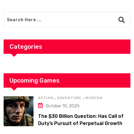
Categories
Upcoming Games
,
,
ACTION
ADVENTURE
MISSION
October 10, 2025
The $30 Billion Question: Has Call of
Duty’s Pursuit of Perpetual Growth
Actually Made It Worse?