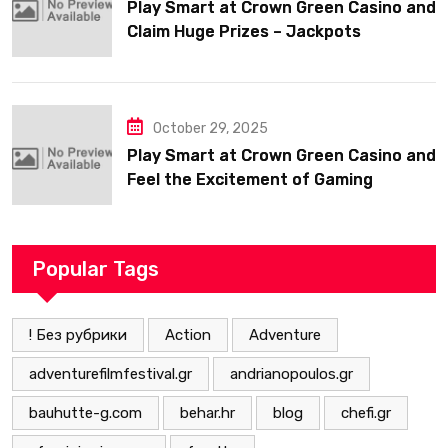
Play Smart at Crown Green Casino and
Claim Huge Prizes – Jackpots
October 29, 2025
Play Smart at Crown Green Casino and
Feel the Excitement of Gaming
Popular Tags
! Без рубрики
Action
Adventure
adventurefilmfestival.gr
andrianopoulos.gr
bauhutte-g.com
behar.hr
blog
chefi.gr