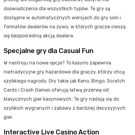
doświadczenia dla wszystkich typów. Te gry są
dostępne w automatycznych wersjach do gry solo i
formatów dealerów na żywo, w których gracze cieszą
się bezpośrednią akcją dealera.
Specjalne gry dla Casual Fun
W nastroju na nowe opcje? To kasyno zapewnia
nietradycyjne gry hazardowe dla graczy, którzy chcą
szybkiego nagrody. Gry takie jak Keno, Bingo, Scratch
Cards i Crash Games oferują łatwą przerwę od
klasycznych gier kasynowych. Te gry nadają się do
szybkich wygranych i zabawy z bardziej decyzyjnych
gier.
Interactive Live Casino Action