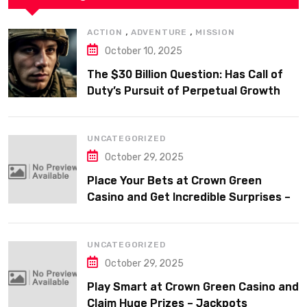
,
,
ACTION
ADVENTURE
MISSION
October 10, 2025
The $30 Billion Question: Has Call of
Duty’s Pursuit of Perpetual Growth
Actually Made It Worse?
UNCATEGORIZED
October 29, 2025
Place Your Bets at Crown Green
Casino and Get Incredible Surprises –
Jackpots
UNCATEGORIZED
October 29, 2025
Play Smart at Crown Green Casino and
Claim Huge Prizes – Jackpots