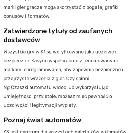
marki gier gracze mogą skorzystać z bogatej grafiki,
bonusów i formatów.
Zatwierdzone tytuły od zaufanych
dostawców
Wszystkie gry w K1 są weryfikowane jako uczciwe i
bezpieczne. Kasyno współpracuje z renomowanymi
markami oprogramowania, aby zapewnić bezpieczne i
przejrzyste wrażenia z gier. Czy spinni
Ng Czaszki automatu wideo lub wykorzystując
umiejętności przy stole, możesz mieć pewność o
uczciwości i legitymacji wypłaty.
Poznaj świat automatów
K3 jest centrum dla wszystkich miłośników automatów,