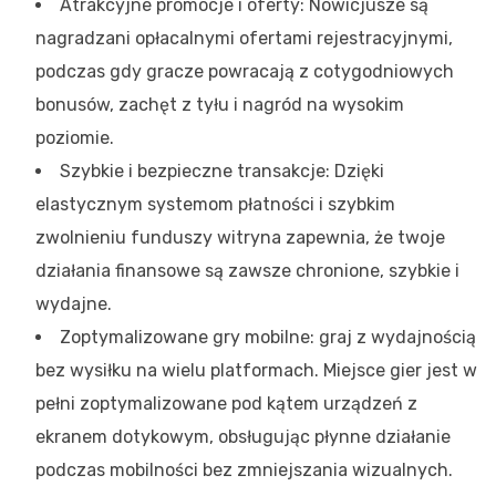
Atrakcyjne promocje i oferty: Nowicjusze są
nagradzani opłacalnymi ofertami rejestracyjnymi,
podczas gdy gracze powracają z cotygodniowych
bonusów, zachęt z tyłu i nagród na wysokim
poziomie.
Szybkie i bezpieczne transakcje: Dzięki
elastycznym systemom płatności i szybkim
zwolnieniu funduszy witryna zapewnia, że ​​twoje
działania finansowe są zawsze chronione, szybkie i
wydajne.
Zoptymalizowane gry mobilne: graj z wydajnością
bez wysiłku na wielu platformach. Miejsce gier jest w
pełni zoptymalizowane pod kątem urządzeń z
ekranem dotykowym, obsługując płynne działanie
podczas mobilności bez zmniejszania wizualnych.