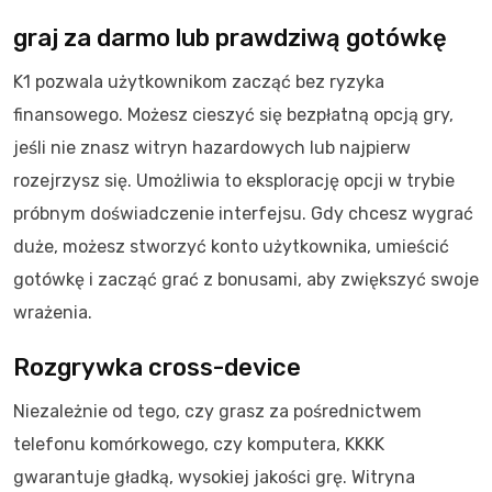
graj za darmo lub prawdziwą gotówkę
K1 pozwala użytkownikom zacząć bez ryzyka
finansowego. Możesz cieszyć się bezpłatną opcją gry,
jeśli nie znasz witryn hazardowych lub najpierw
rozejrzysz się. Umożliwia to eksplorację opcji w trybie
próbnym doświadczenie interfejsu. Gdy chcesz wygrać
duże, możesz stworzyć konto użytkownika, umieścić
gotówkę i zacząć grać z bonusami, aby zwiększyć swoje
wrażenia.
Rozgrywka cross-device
Niezależnie od tego, czy grasz za pośrednictwem
telefonu komórkowego, czy komputera, KKKK
gwarantuje gładką, wysokiej jakości grę. Witryna