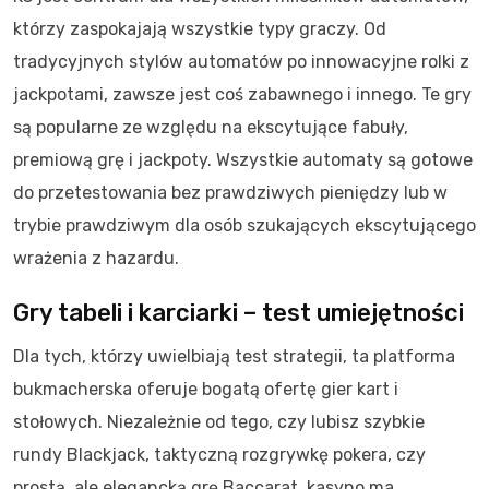
którzy zaspokajają wszystkie typy graczy. Od
tradycyjnych stylów automatów po innowacyjne rolki z
jackpotami, zawsze jest coś zabawnego i innego. Te gry
są popularne ze względu na ekscytujące fabuły,
premiową grę i jackpoty. Wszystkie automaty są gotowe
do przetestowania bez prawdziwych pieniędzy lub w
trybie prawdziwym dla osób szukających ekscytującego
wrażenia z hazardu.
Gry tabeli i karciarki – test umiejętności
Dla tych, którzy uwielbiają test strategii, ta platforma
bukmacherska oferuje bogatą ofertę gier kart i
stołowych. Niezależnie od tego, czy lubisz szybkie
rundy Blackjack, taktyczną rozgrywkę pokera, czy
prostą, ale elegancką grę Baccarat, kasyno ma