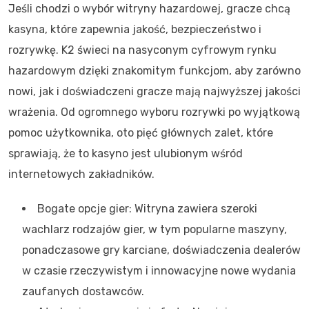
Jeśli chodzi o wybór witryny hazardowej, gracze chcą
kasyna, które zapewnia jakość, bezpieczeństwo i
rozrywkę. K2 świeci na nasyconym cyfrowym rynku
hazardowym dzięki znakomitym funkcjom, aby zarówno
nowi, jak i doświadczeni gracze mają najwyższej jakości
wrażenia. Od ogromnego wyboru rozrywki po wyjątkową
pomoc użytkownika, oto pięć głównych zalet, które
sprawiają, że to kasyno jest ulubionym wśród
internetowych zakładników.
Bogate opcje gier: Witryna zawiera szeroki
wachlarz rodzajów gier, w tym popularne maszyny,
ponadczasowe gry karciane, doświadczenia dealerów
w czasie rzeczywistym i innowacyjne nowe wydania
zaufanych dostawców.