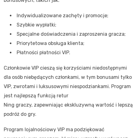
bonusowych, takich jak:
Indywidualizowane zachęty i promocje;
Szybkie wypłatki;
Specjalne doświadczenia i zaproszenia gracza;
Priorytetowa obsługa klienta;
Płatności płatności VIP.
Członkowie VIP cieszą się korzyściami niedostępnymi
dla osób niebędących członkami, w tym bonusami tylko
VIP, zwrotami i luksusowymi niespodziankami. Program
jest najlepszą funkcją retur
Ning graczy, zapewniając ekskluzywną wartość i lepszą
podróż do gry.
Program lojalnościowy VIP ma podziękować