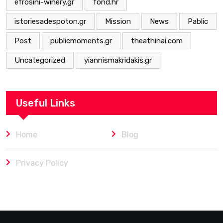
efrosini-winery.gr
fond.hr
istoriesadespoton.gr
Mission
News
Pablic
Post
publicmoments.gr
theathinai.com
Uncategorized
yiannismakridakis.gr
Useful Links
Home
Blog
Privacy Policy