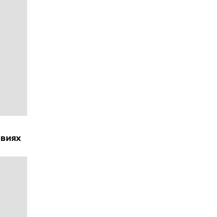
овиях