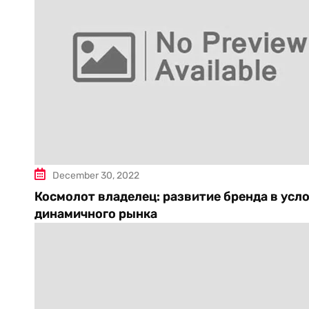
December 30, 2022
Космолот владелец: развитие бренда в усл
динамичного рынка