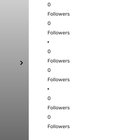
0
Followers
0
Followers
0
Followers
0
Followers
0
Followers
0
Followers