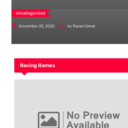
Uncategorized
November 25, 2025
by
Faran Umar
Почему мы высоко оцениваем атмос
Racing Games