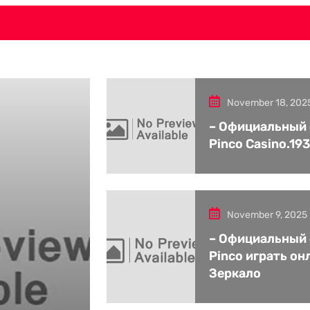
November 18, 202
– Официальный 
Pinco Casino.193
November 9, 2025
– Официальный 
Pinco играть он
Зеркало