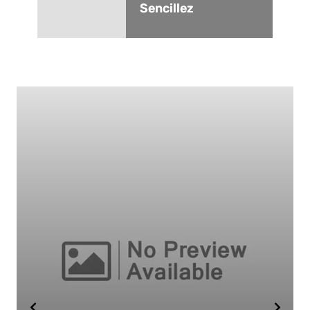
Sencillez