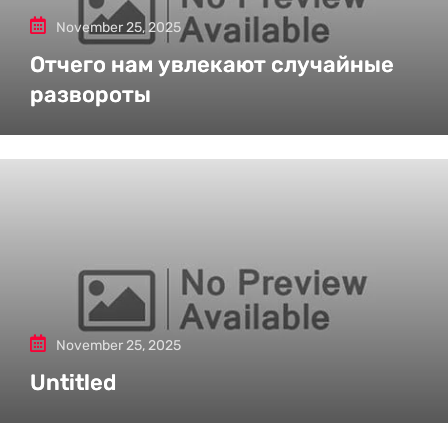
November 25, 2025
Отчего нам увлекают случайные
развороты
November 25, 2025
Untitled