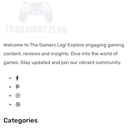
Welcome to The Gamerz Log! Explore engaging gaming
content, reviews and insights. Dive into the world of
games. Stay updated and join our vibrant community.
Categories