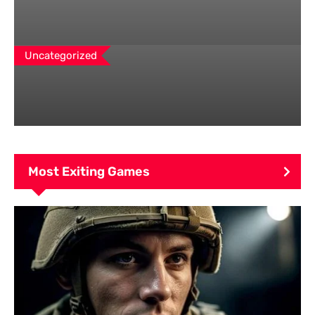
Uncategorized
Почему мы высоко оцениваем
О
атмосферу томления
р
Most Exiting Games