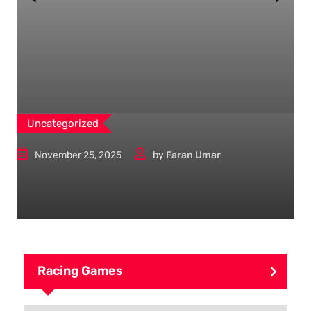
Uncategorized
U
November 25, 2025
by
Faran Umar
Почему мы высоко оцениваем
О
атмосферу томления
р
Racing Games