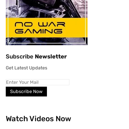
Subscribe
Newsletter
Get Latest Updates
Subscribe Now
Watch Videos Now