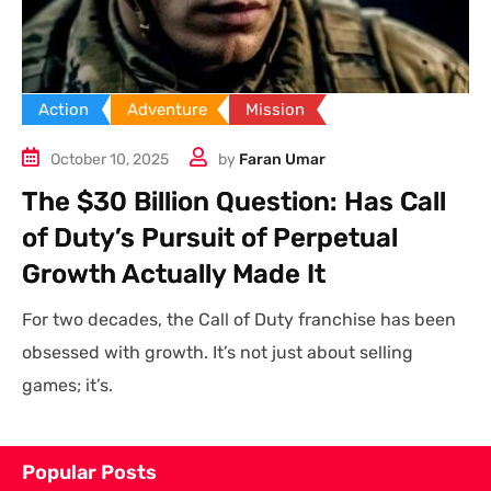
Action
Adventure
Mission
October 10, 2025
by
Faran Umar
The $30 Billion Question: Has Call
of Duty’s Pursuit of Perpetual
Growth Actually Made It
For two decades, the Call of Duty franchise has been
obsessed with growth. It’s not just about selling
games; it’s.
Popular Posts