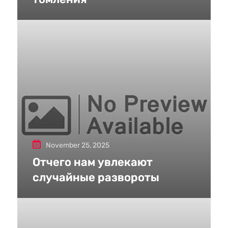
November 25, 2025
Отчего нам увлекают
случайные развороты