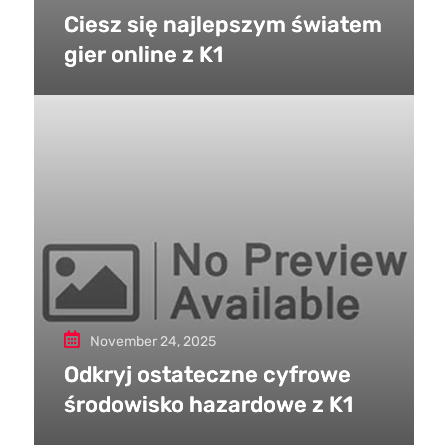
Ciesz się najlepszym światem
gier online z K1
November 24, 2025
Odkryj ostateczne cyfrowe
środowisko hazardowe z K1