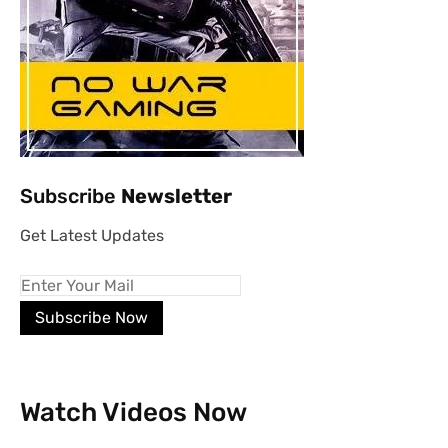
Subscribe
Newsletter
Get Latest Updates
Subscribe Now
Watch Videos Now