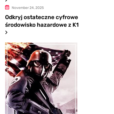
November 24, 2025
Odkryj ostateczne cyfrowe
środowisko hazardowe z K1