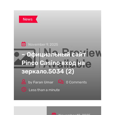
News
November 9, 2025
– Официальный сайт
Pinco Casino вход на
зеркало.5034 (2)
by
Faran Umar
0
Comments
Less than a minute