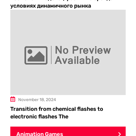
условиях динамичного рынка
November 18, 2024
Transition from chemical flashes to
electronic flashes The
Animation Games