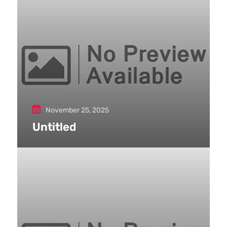
November 25, 2025
Untitled