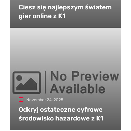
Ciesz się najlepszym światem
gier online z K1
November 24, 2025
Odkryj ostateczne cyfrowe
środowisko hazardowe z K1