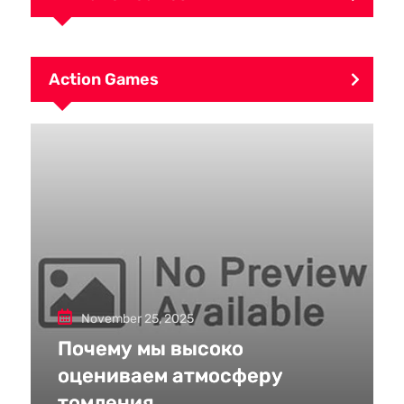
Action Games
November 25, 2025
Почему мы высоко
оцениваем атмосферу
томления