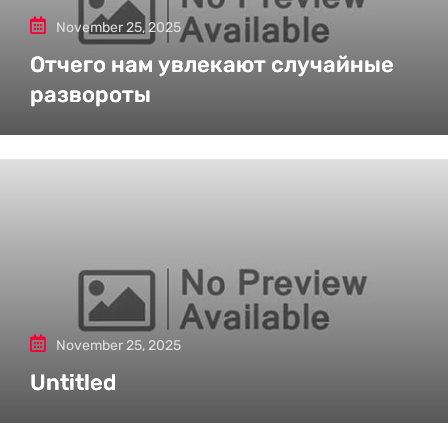
November 25, 2025
Отчего нам увлекают случайные
развороты
November 25, 2025
Untitled