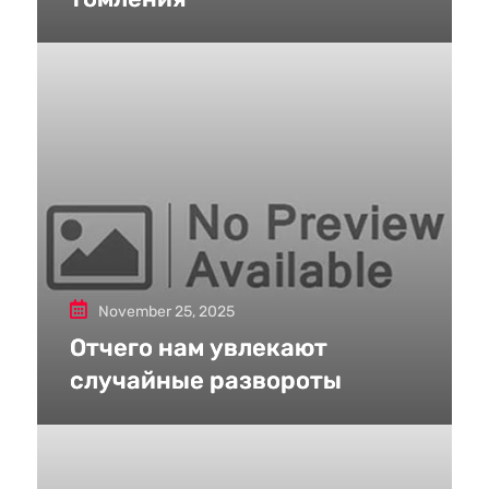
November 25, 2025
Отчего нам увлекают
случайные развороты