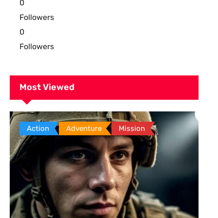
0
Followers
0
Followers
Most Viewed
Action
Adventure
Mission