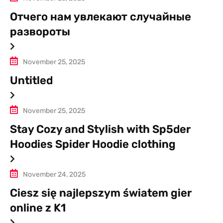
Отчего нам увлекают случайные
развороты
November 25, 2025
Untitled
November 25, 2025
Stay Cozy and Stylish with Sp5der
Hoodies Spider Hoodie clothing
November 24, 2025
Ciesz się najlepszym światem gier
online z K1