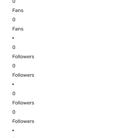
0
Fans
0
Fans
0
Followers
0
Followers
0
Followers
0
Followers