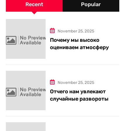
Recent
Popular
November 25, 2025
Почему мы высоко
оцениваем атмосферу
томления
November 25, 2025
Отчего нам увлекают
случайные развороты