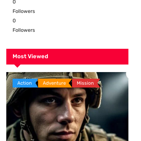
0
Followers
0
Followers
Most Viewed
Action
Adventure
Mission