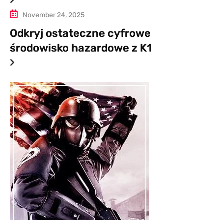
November 24, 2025
Odkryj ostateczne cyfrowe
środowisko hazardowe z K1