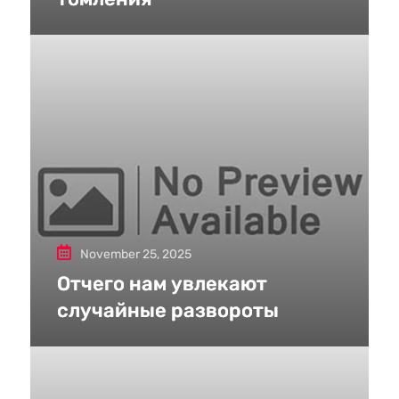
November 25, 2025
Отчего нам увлекают
случайные развороты