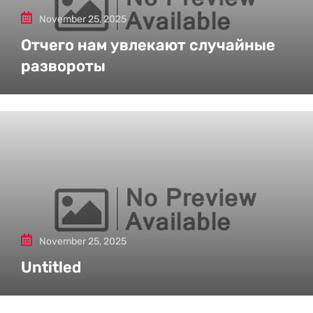
November 25, 2025
Отчего нам увлекают случайные
развороты
November 25, 2025
Untitled