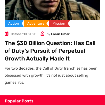
Action
Adventure
Mission
October 10, 2025
by
Faran Umar
The $30 Billion Question: Has Call
of Duty’s Pursuit of Perpetual
Growth Actually Made It
For two decades, the Call of Duty franchise has been
obsessed with growth. It’s not just about selling
games; it’s.
Popular Posts