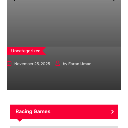
Uncategorized
U
November 25, 2025
by
Faran Umar
Почему мы высоко оцениваем
О
атмосферу томления
р
Racing Games