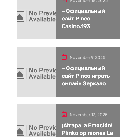
November 18, 2025
– Официальный
сайт Pinco
Casino.193
November 9, 2025
– Официальный
сайт Pinco играть
онлайн Зеркало
November 13, 2025
¡Atrapa la Emoción!
Plinko opiniones La