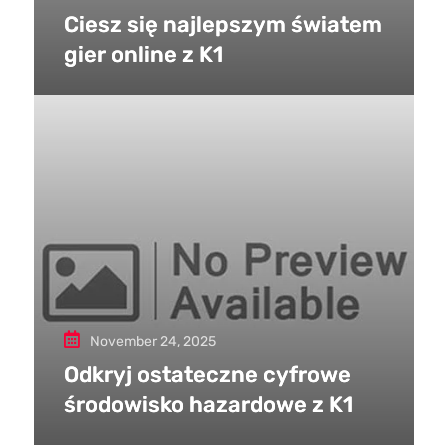
Ciesz się najlepszym światem
gier online z K1
November 24, 2025
Odkryj ostateczne cyfrowe
środowisko hazardowe z K1