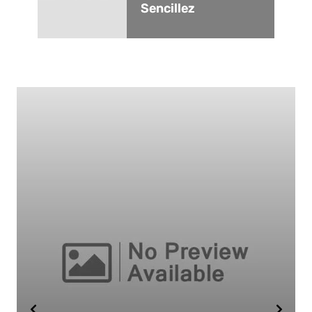
Sencillez