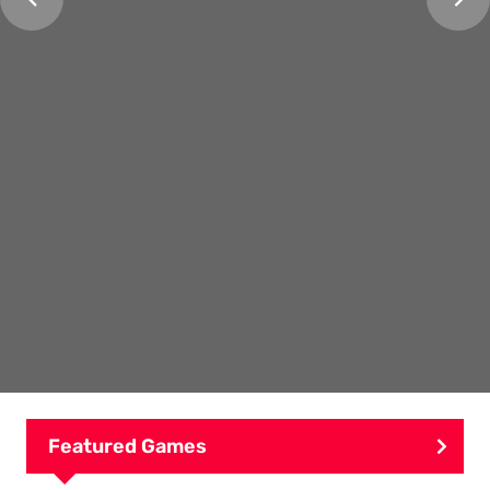
Featured Games