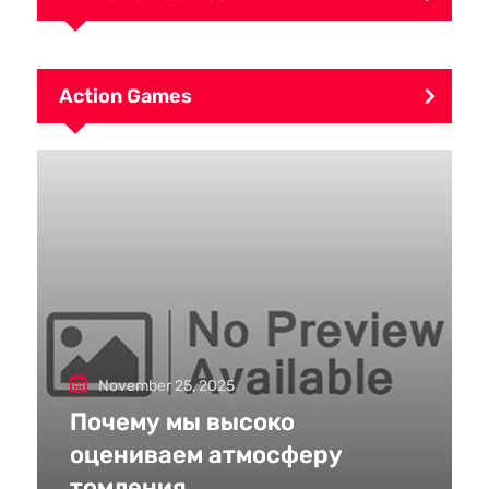
Action Games
November 25, 2025
Почему мы высоко
оцениваем атмосферу
томления