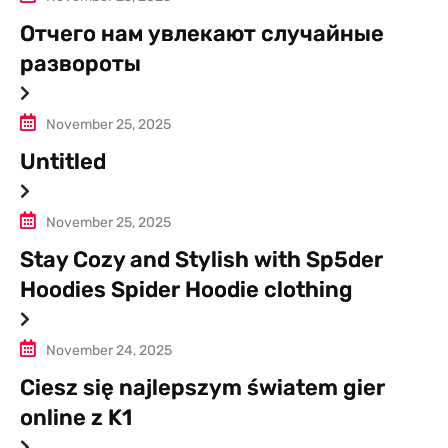
Отчего нам увлекают случайные
развороты
November 25, 2025
Untitled
November 25, 2025
Stay Cozy and Stylish with Sp5der
Hoodies Spider Hoodie clothing
November 24, 2025
Ciesz się najlepszym światem gier
online z K1