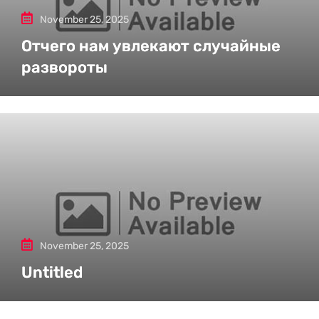
November 25, 2025
Отчего нам увлекают случайные
развороты
November 25, 2025
Untitled