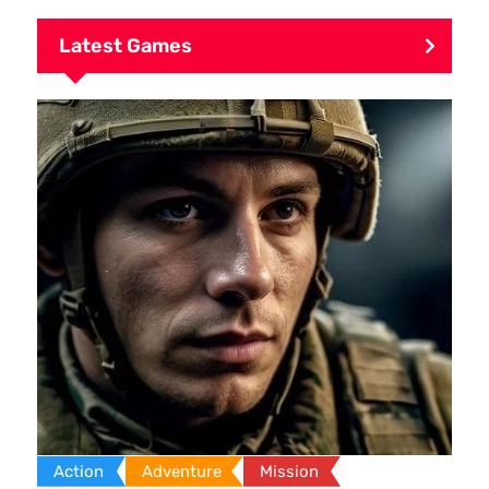
Latest Games
Action
Adventure
Mission