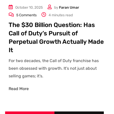
October 10, 2025
by
Faran Umar
5
Comments
4 minutes read
The $30 Billion Question: Has
Call of Duty’s Pursuit of
Perpetual Growth Actually Made
It
For two decades, the Call of Duty franchise has
been obsessed with growth. It’s not just about
selling games; it’s.
Read More