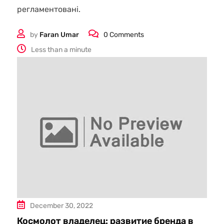
регламентовані.
by
Faran Umar
0
Comments
Less than a minute
December 30, 2022
Космолот владелец: развитие бренда в