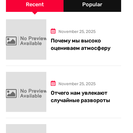
Recent
Popular
November 25, 2025
Почему мы высоко
оцениваем атмосферу
томления
November 25, 2025
Отчего нам увлекают
случайные развороты