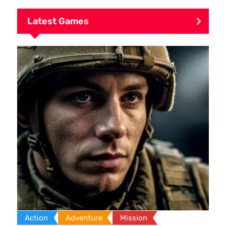
Latest Games
Action
Adventure
Mission