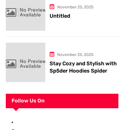
November 25, 2025
Untitled
November 25, 2025
Stay Cozy and Stylish with
Sp5der Hoodies Spider
Hoodie clothing
Follow Us On