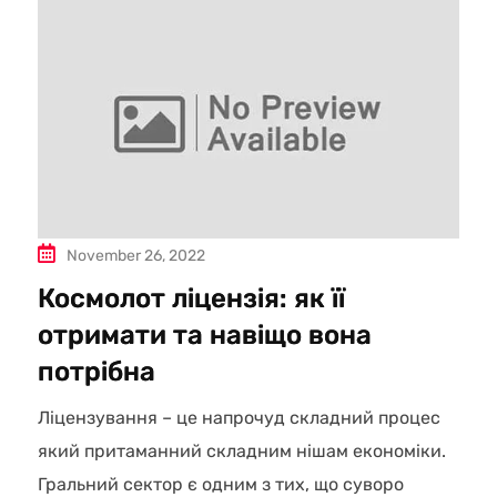
November 26, 2022
Космолот ліцензія: як її
отримати та навіщо вона
потрібна
Ліцензування – це напрочуд складний процес
який притаманний складним нішам економіки.
Гральний сектор є одним з тих, що суворо