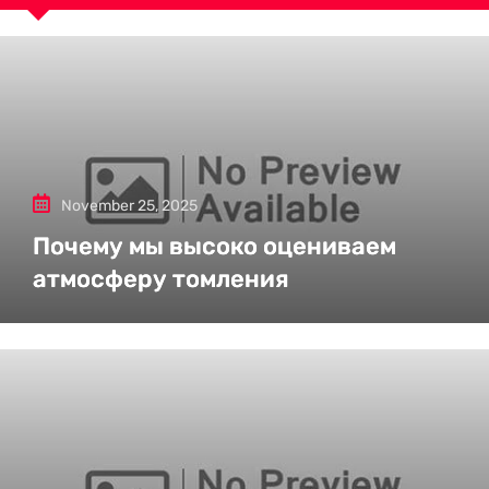
November 25, 2025
Почему мы высоко оцениваем
атмосферу томления