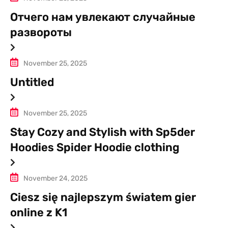
Отчего нам увлекают случайные
развороты
November 25, 2025
Untitled
November 25, 2025
Stay Cozy and Stylish with Sp5der
Hoodies Spider Hoodie clothing
November 24, 2025
Ciesz się najlepszym światem gier
online z K1