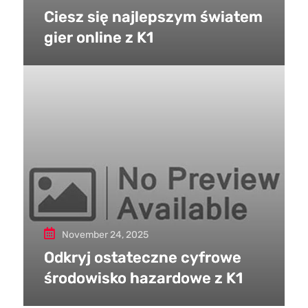
Ciesz się najlepszym światem
gier online z K1
November 24, 2025
Odkryj ostateczne cyfrowe
środowisko hazardowe z K1