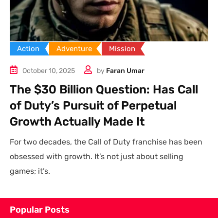
Action
Adventure
Mission
October 10, 2025
by
Faran Umar
The $30 Billion Question: Has Call
of Duty’s Pursuit of Perpetual
Growth Actually Made It
For two decades, the Call of Duty franchise has been
obsessed with growth. It’s not just about selling
games; it’s.
Popular Posts