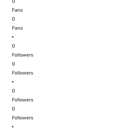
0
Fans
0
Fans
0
Followers
0
Followers
0
Followers
0
Followers