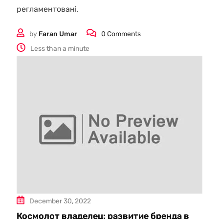
регламентовані.
by
Faran Umar
0
Comments
Less than a minute
December 30, 2022
Космолот владелец: развитие бренда в