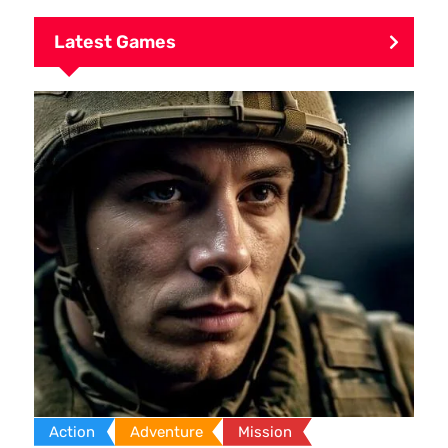
Latest Games
Action
Adventure
Mission