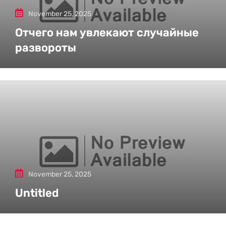
November 25, 2025
Отчего нам увлекают случайные
развороты
November 25, 2025
Untitled