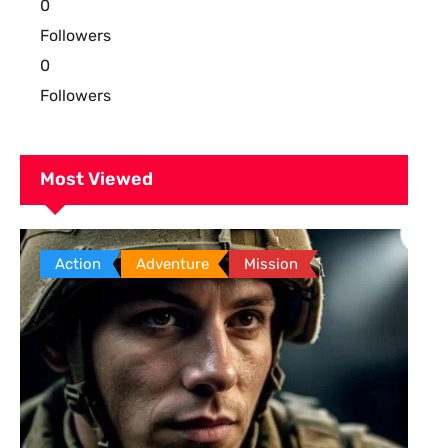
0
Followers
0
Followers
Most Viewed
Action
Adventure
Mission