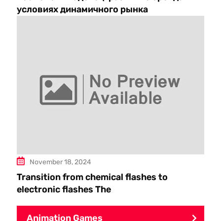
условиях динамичного рынка
November 18, 2024
Transition from chemical flashes to
electronic flashes The
Animation Games