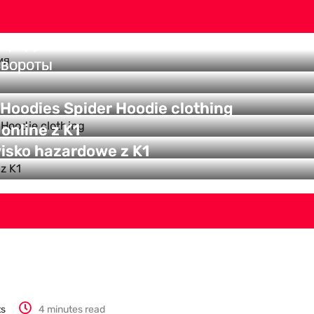
сферу томления
звороты
 Hoodies Spider Hoodie clothing
online z K1
isko hazardowe z K1
s
4 minutes read