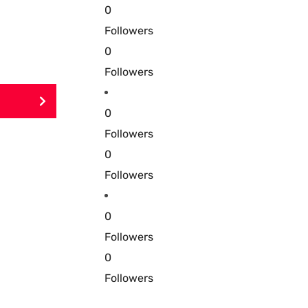
0
Followers
0
Followers
0
Followers
0
Followers
0
Followers
0
Followers