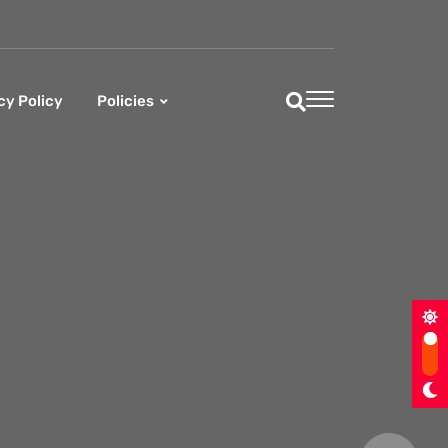
cy Policy
Policies