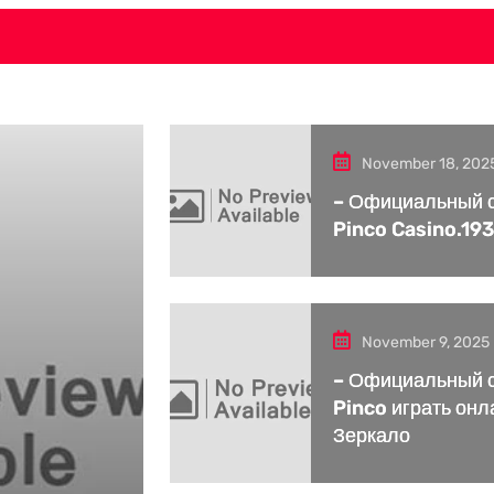
November 18, 202
– Официальный 
Pinco Casino.193
November 9, 2025
– Официальный 
Pinco играть онл
Зеркало