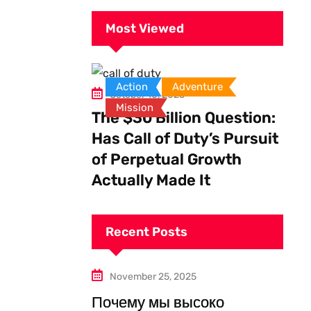
Most Viewed
Action
Adventure
October 10, 2025
Mission
The $30 Billion Question:
Has Call of Duty’s Pursuit
of Perpetual Growth
Actually Made It
Recent Posts
November 25, 2025
Почему мы высоко