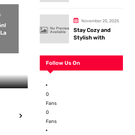
5
November 25, 2025
ón!
Stay Cozy and
 La
Stylish with
Sp5der Hoodies
Spider Hoodie
clothing
Follow Us On
Uncategorized
0
November 25, 2025
by
Faran Umar
Fans
Отчего нам увлекают случайные р
0
Fans