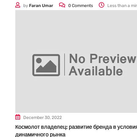
by
Faran Umar
0
Comments
Less than a mi
December 30, 2022
Космолот владелец: развитие бренда в услови
динамичного рынка