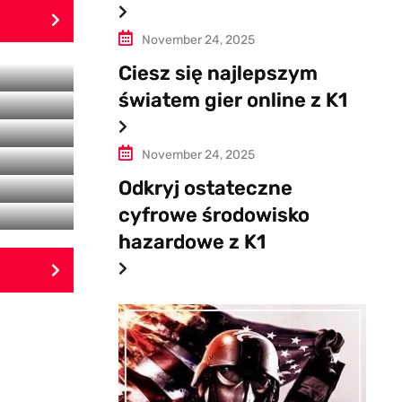
November 24, 2025
Ciesz się najlepszym
światem gier online z K1
November 24, 2025
Odkryj ostateczne
cyfrowe środowisko
hazardowe z K1