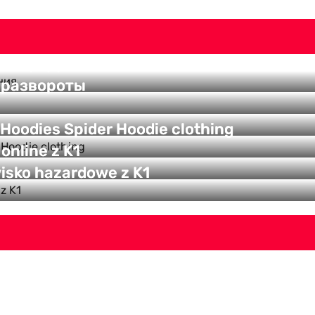
тмосферу томления
 развороты
 Hoodies Spider Hoodie clothing
online z K1
isko hazardowe z K1