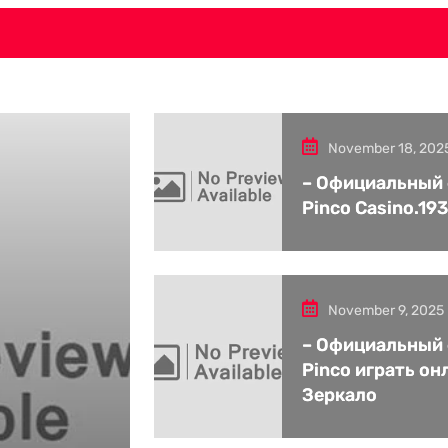
November 18, 202
– Официальный 
Pinco Casino.193
November 9, 2025
– Официальный 
Pinco играть он
Зеркало