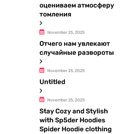
оцениваем атмосферу
томления
November 25, 2025
Отчего нам увлекают
случайные развороты
November 25, 2025
Untitled
November 25, 2025
Stay Cozy and Stylish
with Sp5der Hoodies
Spider Hoodie clothing