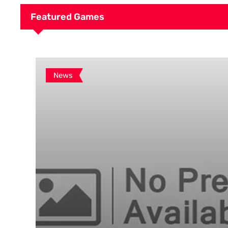
Featured Games
News