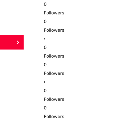
0
Followers
0
Followers
0
Followers
0
Followers
0
Followers
0
Followers