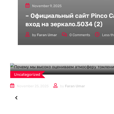
November 9, 2025
– Официальный сайт Pinco C
вход на зеркало.5034 (2)
by
Faran Umar
0
Comments
Less t
Uncategorized
November 25, 2025
by
Faran Umar
Почему мы высоко оцениваем атмос