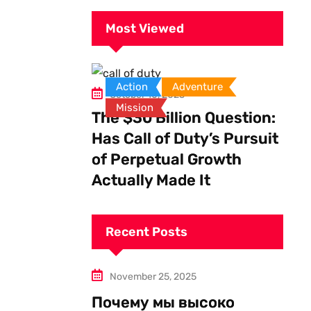
Most Viewed
Action
Adventure
October 10, 2025
Mission
The $30 Billion Question:
Has Call of Duty’s Pursuit
of Perpetual Growth
Actually Made It
Recent Posts
November 25, 2025
Почему мы высоко