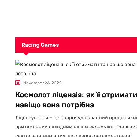
Racing Games
November 26, 2022
Космолот ліцензія: як її отримати
навіщо вона потрібна
Ліцензування – це напрочуд складний процес яки
притаманний складним нішам економіки. Гральни
сектор є одним з тих, що суворо регламентовані.