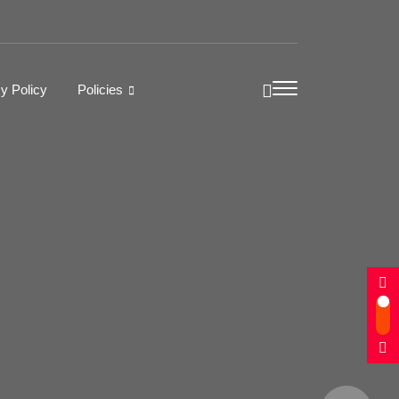
y Policy
Policies