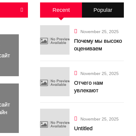
Recent
Popular
November 25, 2025
Почему мы высоко
5
оцениваем
сайт
атмосферу
томления
November 25, 2025
Отчего нам
увлекают
случайные
сайт
развороты
айн
November 25, 2025
Untitled