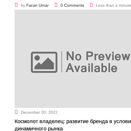
by
Faran Umar
0
Comments
Less than a minut
December 30, 2022
Космолот владелец: развитие бренда в услов
динамичного рынка