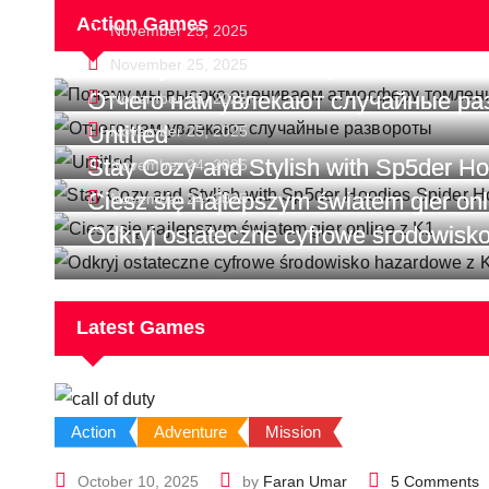
Action Games
November 25, 2025
Почему мы высоко оцениваем атмо
November 25, 2025
Отчего нам увлекают случайные ра
November 25, 2025
Untitled
November 25, 2025
Stay Cozy and Stylish with Sp5der Ho
November 24, 2025
Ciesz się najlepszym światem gier onl
November 24, 2025
Odkryj ostateczne cyfrowe środowisk
Latest Games
Action
Adventure
Mission
October 10, 2025
by
Faran Umar
5
Comments