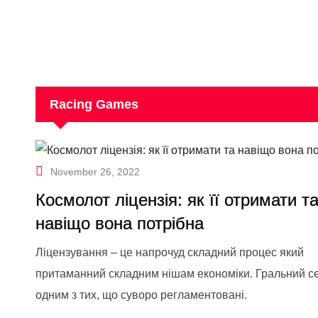
Racing Games
November 26, 2022
Космолот ліцензія: як її отримати т
навіщо вона потрібна
Ліцензування – це напрочуд складний процес який
притаманний складним нішам економіки. Гральний се
одним з тих, що суворо регламентовані.