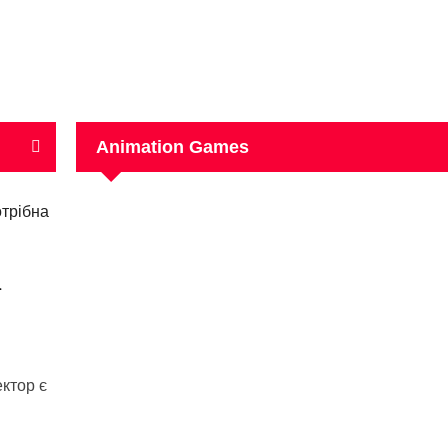
Animation Games
а
ктор є