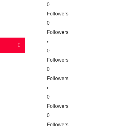
0
Followers
0
Followers
0
Followers
0
Followers
0
Followers
0
Followers