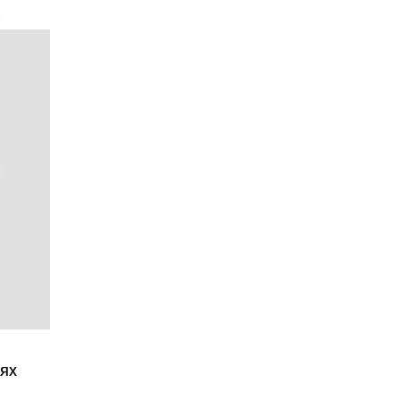
e
иях