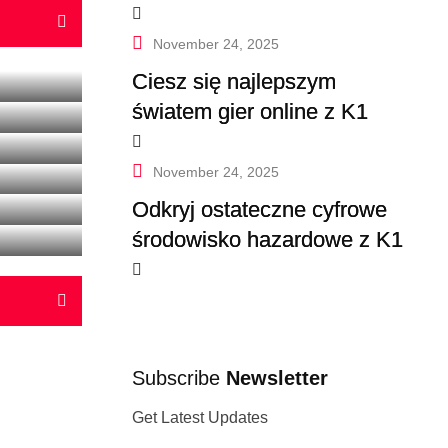
November 24, 2025
Ciesz się najlepszym
światem gier online z K1
November 24, 2025
Odkryj ostateczne cyfrowe
środowisko hazardowe z K1
Subscribe
Newsletter
Get Latest Updates