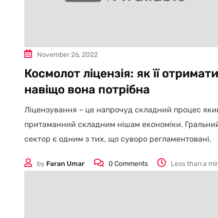
November 26, 2022
Космолот ліцензія: як її отримати
навіщо вона потрібна
Ліцензування – це напрочуд складний процес яки
притаманний складним нішам економіки. Гральни
сектор є одним з тих, що суворо регламентовані.
by
Faran Umar
0
Comments
Less than a mi