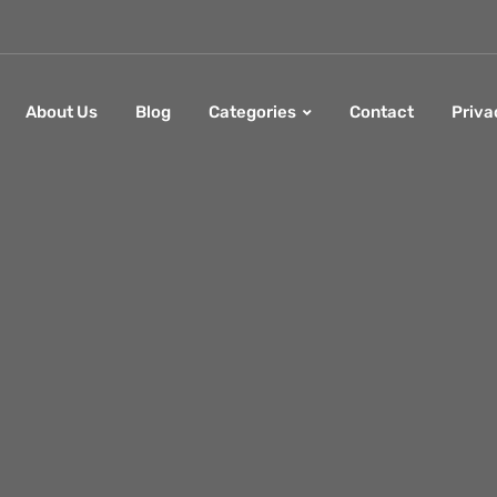
About Us
Blog
Categories
Contact
Priva