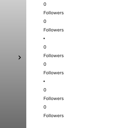
0
Followers
0
Followers
0
Followers
0
Followers
0
Followers
0
Followers