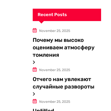
Recent Posts
November 25, 2025
Почему мы высоко
оцениваем атмосферу
томления
November 25, 2025
Отчего нам увлекают
случайные развороты
November 25, 2025
Untitled