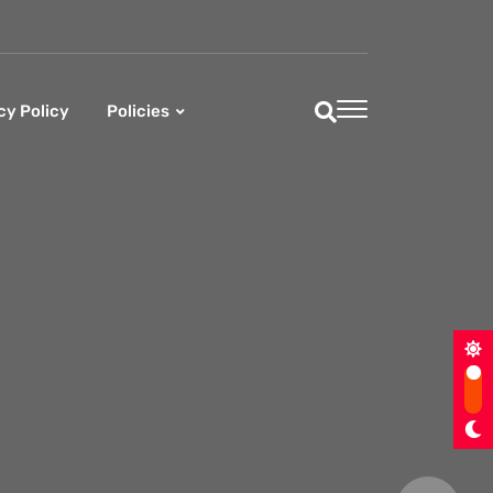
cy Policy
Policies