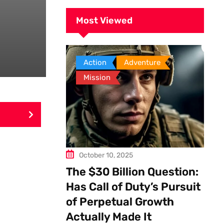
Most Viewed
Uncategorized
November 25, 2025
by
Faran Umar
Отчего нам увлекают случайны
Action
Adventure
Mission
October 10, 2025
The $30 Billion Question:
Has Call of Duty’s Pursuit
of Perpetual Growth
Actually Made It