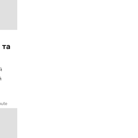
 та
й
й
nute