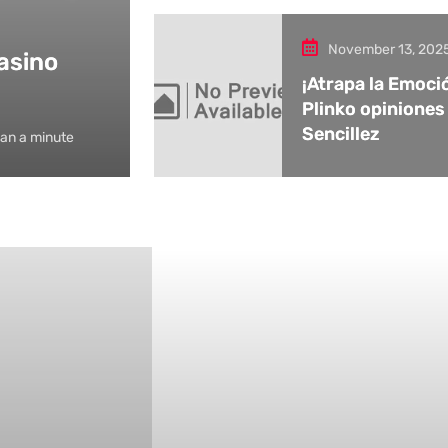
November 13, 202
asino
¡Atrapa la Emoci
Plinko opiniones
Sencillez
han a minute