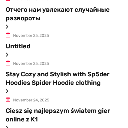
Отчего нам увлекают случайные
развороты
November 25, 2025
Untitled
November 25, 2025
Stay Cozy and Stylish with Sp5der
Hoodies Spider Hoodie clothing
November 24, 2025
Ciesz się najlepszym światem gier
online z K1