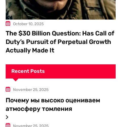
October 10, 2025
The $30 Billion Question: Has Call of
Duty’s Pursuit of Perpetual Growth
Actually Made It
Recent Posts
November 25, 2025
Почему мы высоко оцениваем
атмосферу томления
November 25, 2025