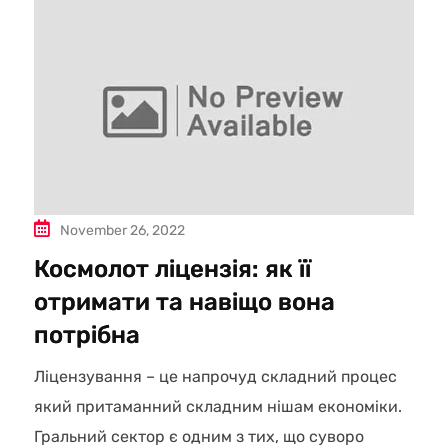
November 26, 2022
Космолот ліцензія: як її
отримати та навіщо вона
потрібна
Ліцензування – це напрочуд складний процес
який притаманний складним нішам економіки.
Гральний сектор є одним з тих, що суворо