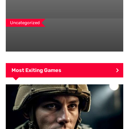
Uncategorized
Почему мы высоко оцениваем
О
атмосферу томления
р
Most Exiting Games