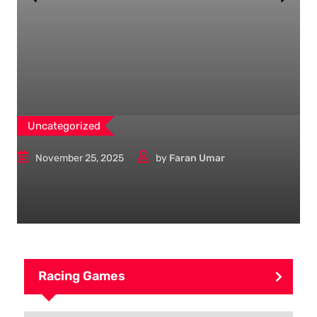
Uncategorized
U
November 25, 2025
by
Faran Umar
Почему мы высоко оцениваем
О
атмосферу томления
р
Racing Games