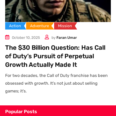
Action
Adventure
Mission
October 10, 2025
by
Faran Umar
The $30 Billion Question: Has Call
of Duty’s Pursuit of Perpetual
Growth Actually Made It
For two decades, the Call of Duty franchise has been
obsessed with growth. It’s not just about selling
games; it’s.
Popular Posts