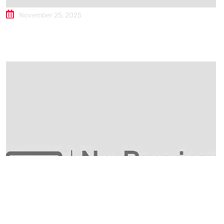
November 25, 2025
Почему мы высоко оцениваем атмосферу
томления