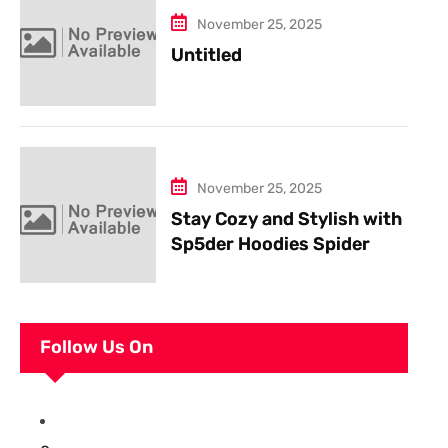
November 25, 2025
Untitled
November 25, 2025
Stay Cozy and Stylish with
Sp5der Hoodies Spider
Hoodie clothing
Follow Us On