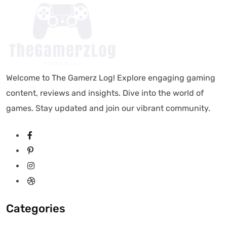
Welcome to The Gamerz Log! Explore engaging gaming
content, reviews and insights. Dive into the world of
games. Stay updated and join our vibrant community.
Categories