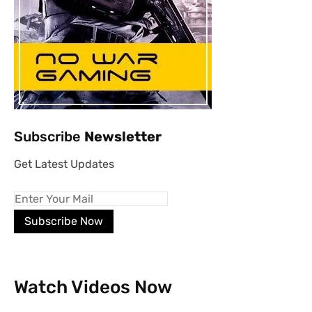
Subscribe
Newsletter
Get Latest Updates
Subscribe Now
Watch Videos Now