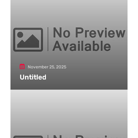
November 25, 2025
Untitled