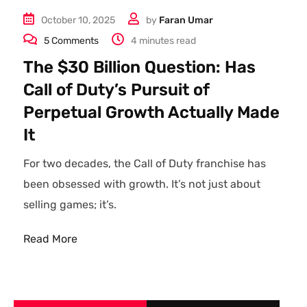
October 10, 2025
by
Faran Umar
5
Comments
4 minutes read
The $30 Billion Question: Has
Call of Duty’s Pursuit of
Perpetual Growth Actually Made
It
For two decades, the Call of Duty franchise has
been obsessed with growth. It’s not just about
selling games; it’s.
Read More