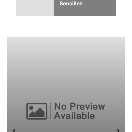
Sencillez