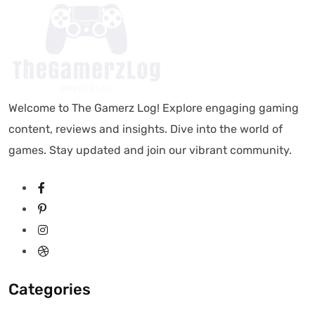
Welcome to The Gamerz Log! Explore engaging gaming
content, reviews and insights. Dive into the world of
games. Stay updated and join our vibrant community.
Categories