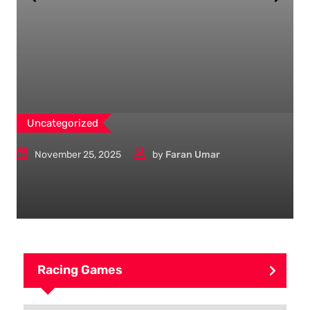
Uncategorized
U
November 25, 2025
by
Faran Umar
Почему мы высоко оцениваем
О
атмосферу томления
р
Racing Games