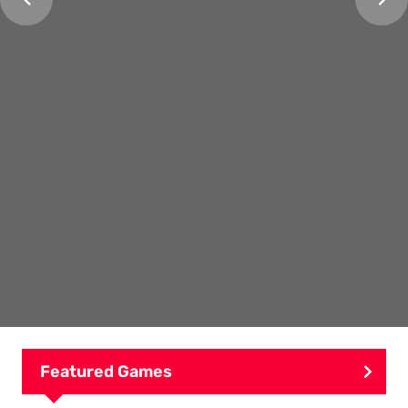
Featured Games