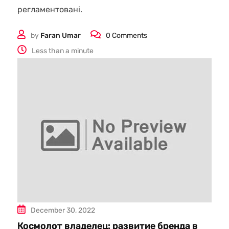
регламентовані.
by
Faran Umar
0
Comments
Less than a minute
December 30, 2022
Космолот владелец: развитие бренда в