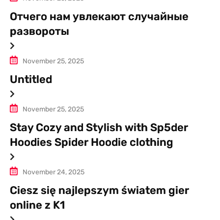
Отчего нам увлекают случайные
развороты
November 25, 2025
Untitled
November 25, 2025
Stay Cozy and Stylish with Sp5der
Hoodies Spider Hoodie clothing
November 24, 2025
Ciesz się najlepszym światem gier
online z K1