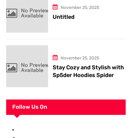
November 25, 2025
Untitled
November 25, 2025
Stay Cozy and Stylish with
Sp5der Hoodies Spider
Hoodie clothing
Follow Us On