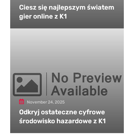
Ciesz się najlepszym światem
gier online z K1
November 24, 2025
Odkryj ostateczne cyfrowe
środowisko hazardowe z K1