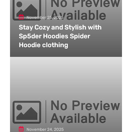
November 25, 2025
Stay Cozy and Stylish with
Sp5der Hoodies Spider
Hoodie clothing
November 24, 2025