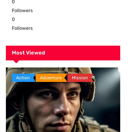
0
Followers
0
Followers
Most Viewed
Action
Adventure
Mission