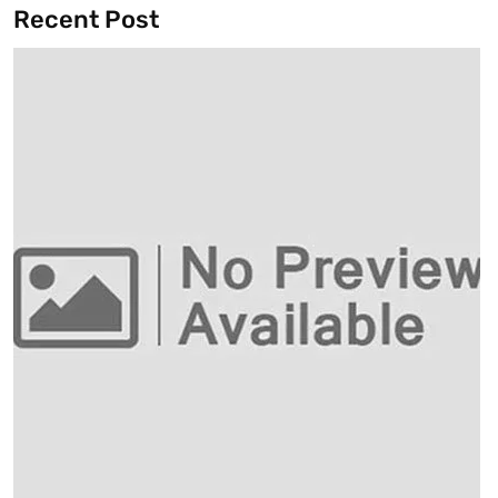
Recent Post