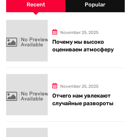
Recent
Popular
November 25, 2025
Почему мы высоко
оцениваем атмосферу
томления
November 25, 2025
Отчего нам увлекают
случайные развороты