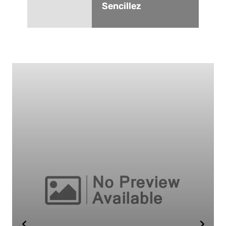
Sencillez