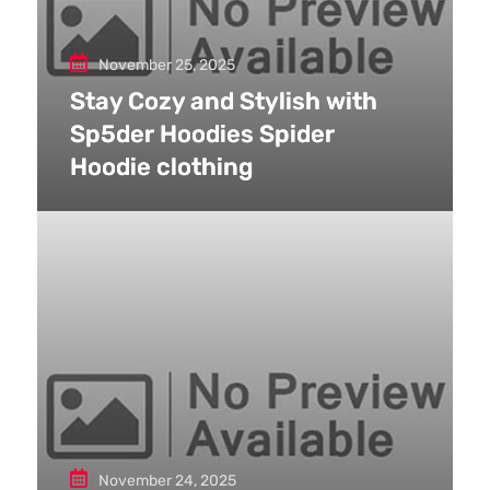
November 25, 2025
Stay Cozy and Stylish with
Sp5der Hoodies Spider
Hoodie clothing
November 24, 2025