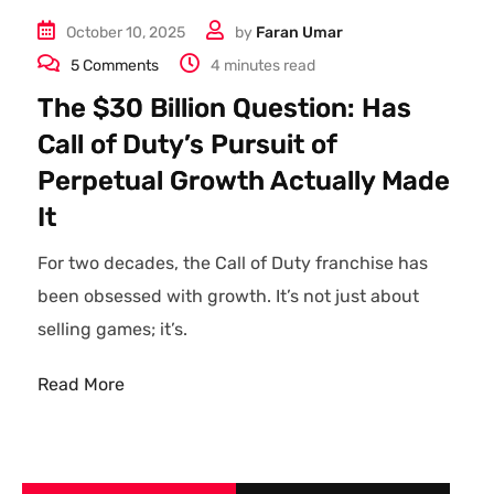
October 10, 2025
by
Faran Umar
5
Comments
4 minutes read
The $30 Billion Question: Has
Call of Duty’s Pursuit of
Perpetual Growth Actually Made
It
For two decades, the Call of Duty franchise has
been obsessed with growth. It’s not just about
selling games; it’s.
Read More