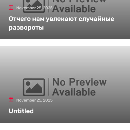
November 25, 2025
Отчего нам увлекают случайные
развороты
November 25, 2025
Untitled