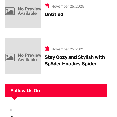
November 25, 2025
Untitled
November 25, 2025
Stay Cozy and Stylish with
Sp5der Hoodies Spider
Hoodie clothing
Follow Us On