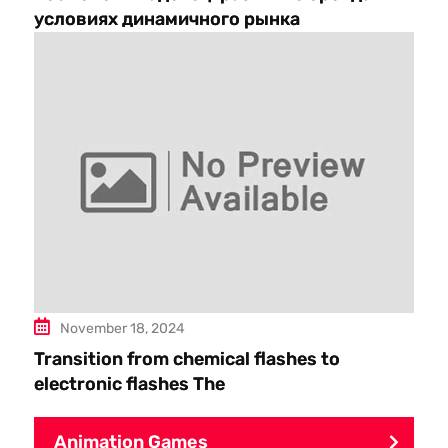
условиях динамичного рынка
November 18, 2024
Transition from chemical flashes to
electronic flashes The
Animation Games