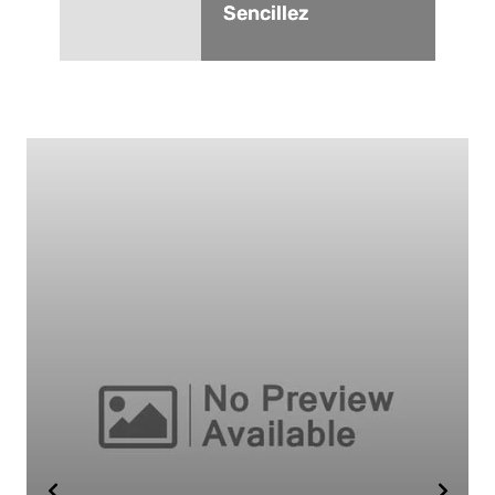
Sencillez