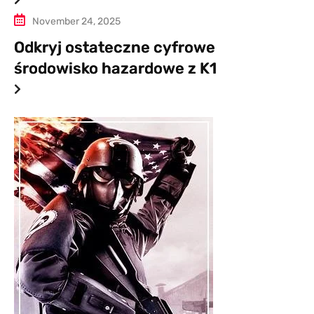
November 24, 2025
Odkryj ostateczne cyfrowe
środowisko hazardowe z K1