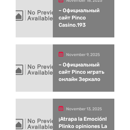
November 18, 2025
– Официальный
сайт Pinco
Casino.193
November 9, 2025
– Официальный
сайт Pinco играть
онлайн Зеркало
November 13, 2025
¡Atrapa la Emoción!
Plinko opiniones La