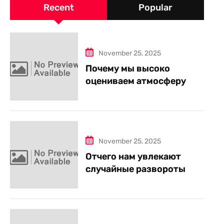
Recent
Popular
November 25, 2025
Почему мы высоко
оцениваем атмосферу
томления
November 25, 2025
Отчего нам увлекают
случайные развороты