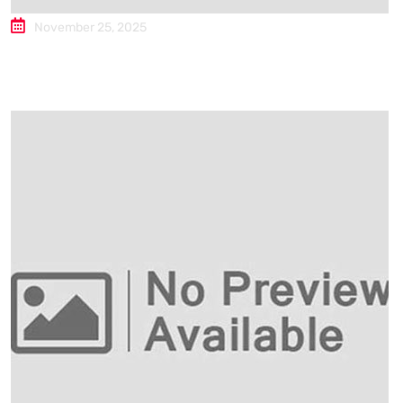
November 25, 2025
Почему мы высоко оцениваем атмосферу
томления