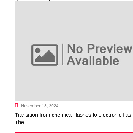
November 18, 2024
Transition from chemical flashes to electronic flas
The