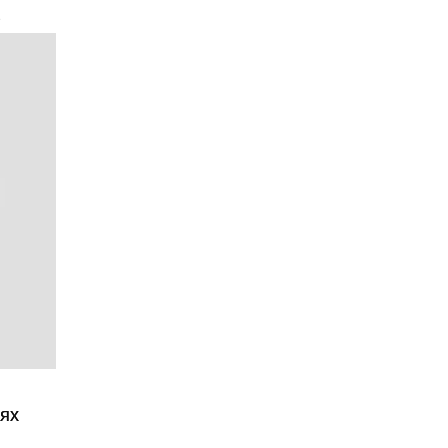
e
иях