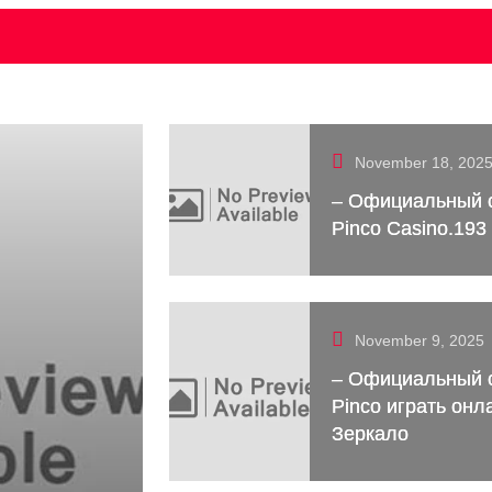
November 18, 202
– Официальный 
Pinco Casino.193
November 9, 2025
– Официальный 
Pinco играть онл
Зеркало