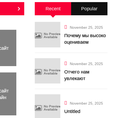
Recent
Popular
November 25, 2025
Почему мы высоко
5
оцениваем
сайт
атмосферу
томления
November 25, 2025
Отчего нам
увлекают
случайные
сайт
развороты
айн
November 25, 2025
Untitled