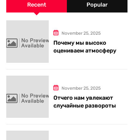
Recent
Popular
November 25, 2025
Почему мы высоко
оцениваем атмосферу
томления
November 25, 2025
Отчего нам увлекают
случайные развороты