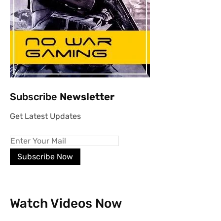
Subscribe
Newsletter
Get Latest Updates
Subscribe Now
Watch Videos Now