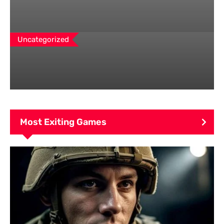
Uncategorized
Почему мы высоко оцениваем
О
атмосферу томления
р
Most Exiting Games