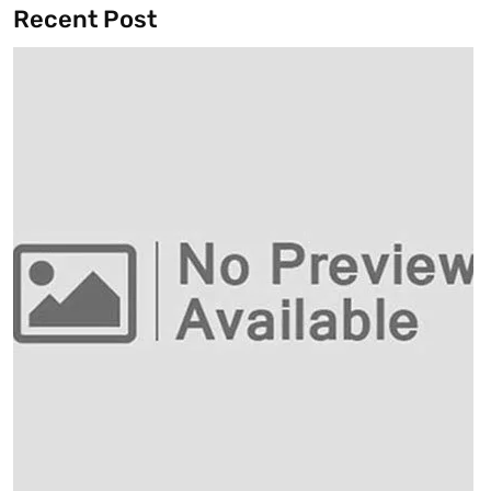
Recent Post