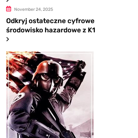
November 24, 2025
Odkryj ostateczne cyfrowe
środowisko hazardowe z K1