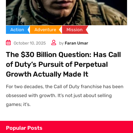
Action
Adventure
Mission
October 10, 2025
by
Faran Umar
The $30 Billion Question: Has Call
of Duty’s Pursuit of Perpetual
Growth Actually Made It
For two decades, the Call of Duty franchise has been
obsessed with growth. It’s not just about selling
games; it’s.
Popular Posts