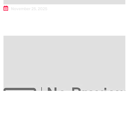
November 25, 2025
Почему мы высоко оцениваем атмосферу
томления