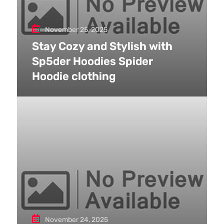
November 25, 2025
Stay Cozy and Stylish with
Sp5der Hoodies Spider
Hoodie clothing
November 24, 2025