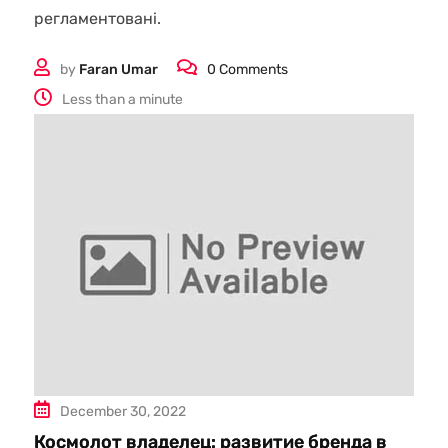
регламентовані.
by
Faran Umar
0
Comments
Less than a minute
December 30, 2022
Космолот владелец: развитие бренда в