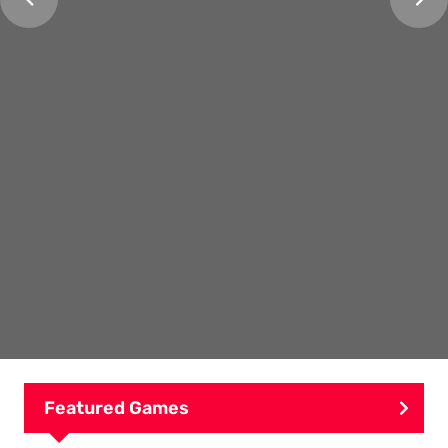
Featured Games