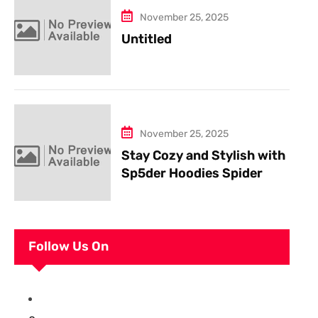
November 25, 2025
Untitled
November 25, 2025
Stay Cozy and Stylish with
Sp5der Hoodies Spider
Hoodie clothing
Follow Us On