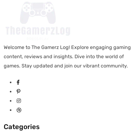
Welcome to The Gamerz Log! Explore engaging gaming
content, reviews and insights. Dive into the world of
games. Stay updated and join our vibrant community.
Categories