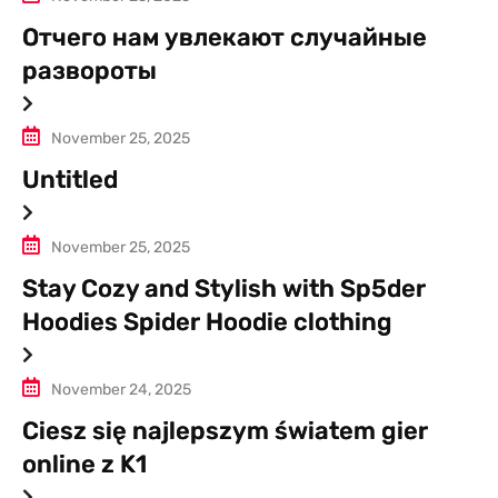
Отчего нам увлекают случайные
развороты
November 25, 2025
Untitled
November 25, 2025
Stay Cozy and Stylish with Sp5der
Hoodies Spider Hoodie clothing
November 24, 2025
Ciesz się najlepszym światem gier
online z K1