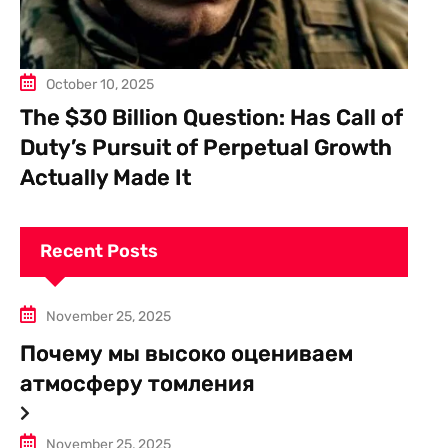
October 10, 2025
The $30 Billion Question: Has Call of
Duty’s Pursuit of Perpetual Growth
Actually Made It
Recent Posts
November 25, 2025
Почему мы высоко оцениваем
атмосферу томления
November 25, 2025