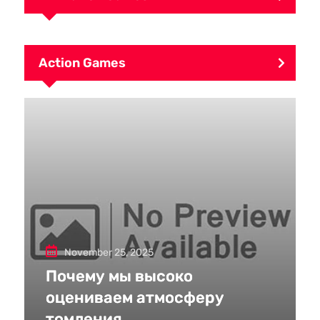
Action Games
November 25, 2025
Почему мы высоко
оцениваем атмосферу
томления