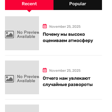
Recent
Popular
November 25, 2025
Почему мы высоко
оцениваем атмосферу
томления
November 25, 2025
Отчего нам увлекают
случайные развороты