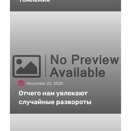
November 25, 2025
Отчего нам увлекают
случайные развороты