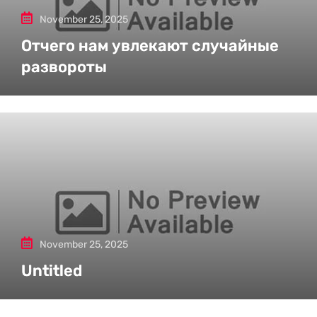
November 25, 2025
Отчего нам увлекают случайные
развороты
November 25, 2025
Untitled