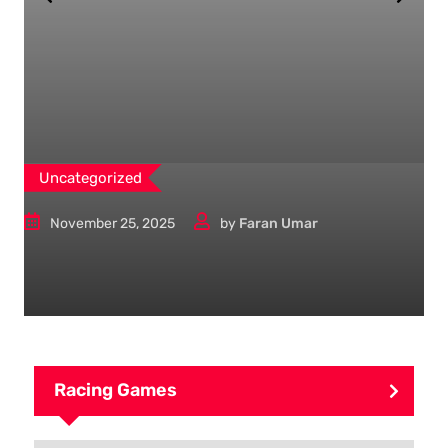
Uncategorized
U
November 25, 2025
by
Faran Umar
Почему мы высоко оцениваем
О
атмосферу томления
р
Racing Games