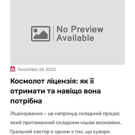
November 26, 2022
Космолот ліцензія: як її
отримати та навіщо вона
потрібна
Ліцензування – це напрочуд складний процес
який притаманний складним нішам економіки.
Гральний сектор є одним з тих, що суворо