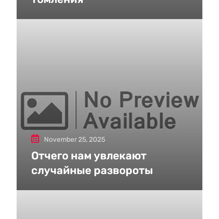
November 25, 2025
Отчего нам увлекают
случайные развороты