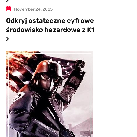
November 24, 2025
Odkryj ostateczne cyfrowe
środowisko hazardowe z K1