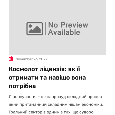
November 26, 2022
Космолот ліцензія: як її
отримати та навіщо вона
потрібна
Ліцензування – це напрочуд складний процес
який притаманний складним нішам економіки.
Гральний сектор є одним з тих, що суворо