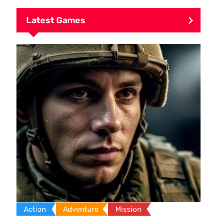
Latest Games
Action
Adventure
Mission