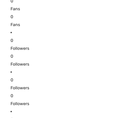
0
Fans
0
Fans
0
Followers
0
Followers
0
Followers
0
Followers