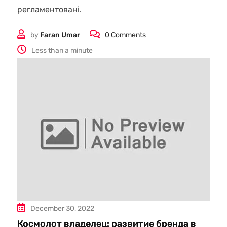
регламентовані.
by
Faran Umar
0
Comments
Less than a minute
December 30, 2022
Космолот владелец: развитие бренда в