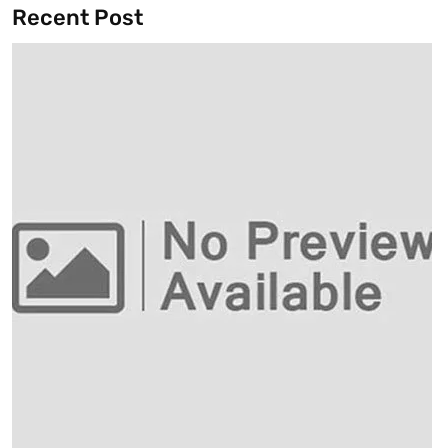
Recent Post