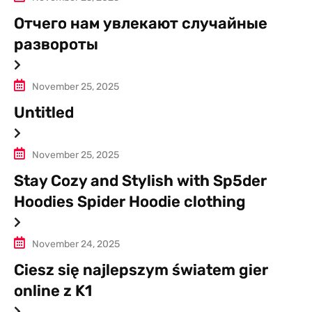
Отчего нам увлекают случайные
развороты
November 25, 2025
Untitled
November 25, 2025
Stay Cozy and Stylish with Sp5der
Hoodies Spider Hoodie clothing
November 24, 2025
Ciesz się najlepszym światem gier
online z K1