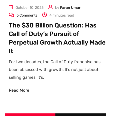
October 10, 2025
by
Faran Umar
5
Comments
4 minutes read
The $30 Billion Question: Has
Call of Duty’s Pursuit of
Perpetual Growth Actually Made
It
For two decades, the Call of Duty franchise has
been obsessed with growth. It’s not just about
selling games; it’s.
Read More