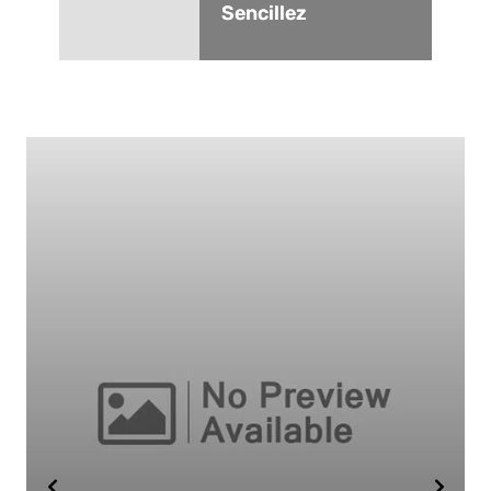
Sencillez