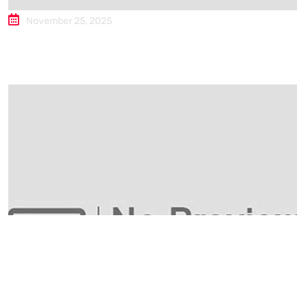
November 25, 2025
Почему мы высоко оцениваем атмосферу
томления