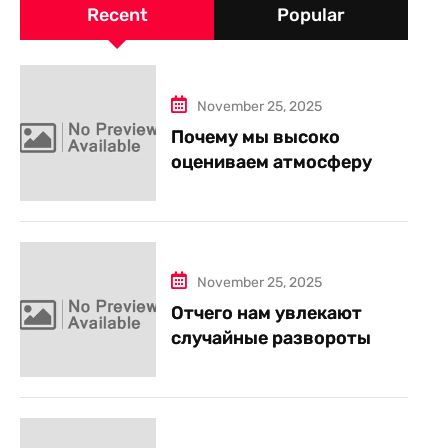
Recent
Popular
November 25, 2025
Почему мы высоко
оцениваем атмосферу
томления
November 25, 2025
Отчего нам увлекают
случайные развороты