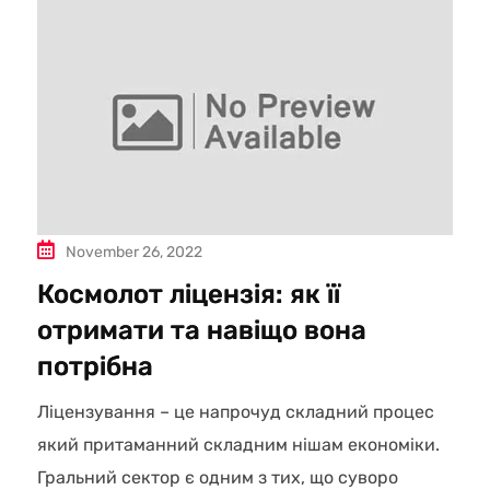
November 26, 2022
Космолот ліцензія: як її
отримати та навіщо вона
потрібна
Ліцензування – це напрочуд складний процес
який притаманний складним нішам економіки.
Гральний сектор є одним з тих, що суворо