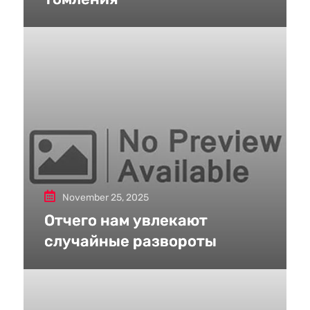
November 25, 2025
Отчего нам увлекают
случайные развороты