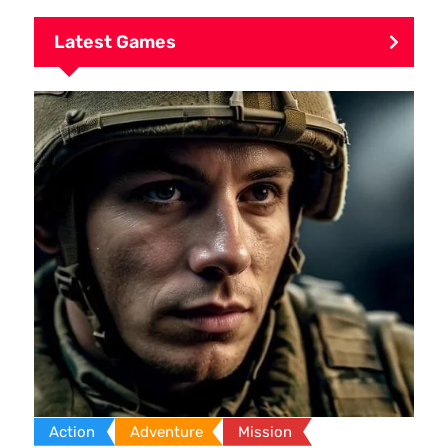
Latest Games
Action
Adventure
Mission