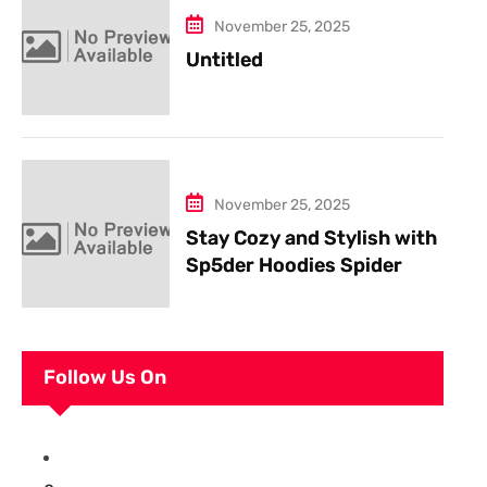
November 25, 2025
Untitled
November 25, 2025
Stay Cozy and Stylish with
Sp5der Hoodies Spider
Hoodie clothing
Follow Us On