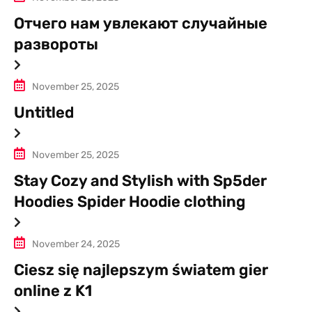
Отчего нам увлекают случайные
развороты
November 25, 2025
Untitled
November 25, 2025
Stay Cozy and Stylish with Sp5der
Hoodies Spider Hoodie clothing
November 24, 2025
Ciesz się najlepszym światem gier
online z K1