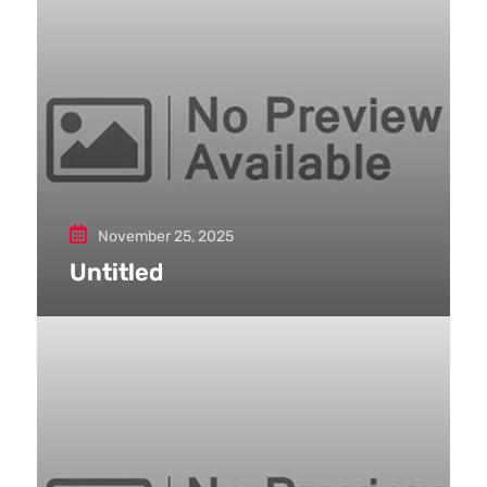
November 25, 2025
Untitled