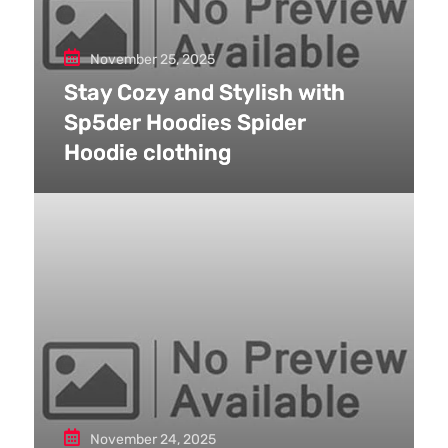
November 25, 2025
Stay Cozy and Stylish with
Sp5der Hoodies Spider
Hoodie clothing
November 24, 2025