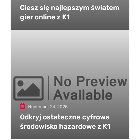
Ciesz się najlepszym światem
gier online z K1
November 24, 2025
Odkryj ostateczne cyfrowe
środowisko hazardowe z K1