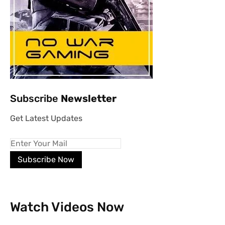
Subscribe
Newsletter
Get Latest Updates
Subscribe Now
Watch Videos Now