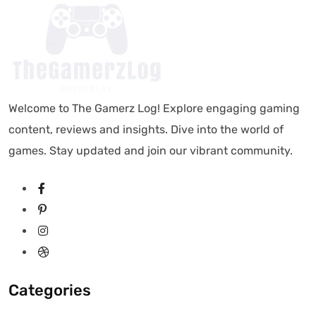
Welcome to The Gamerz Log! Explore engaging gaming
content, reviews and insights. Dive into the world of
games. Stay updated and join our vibrant community.
Categories