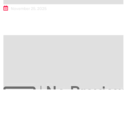
November 25, 2025
Почему мы высоко оцениваем атмосферу
томления