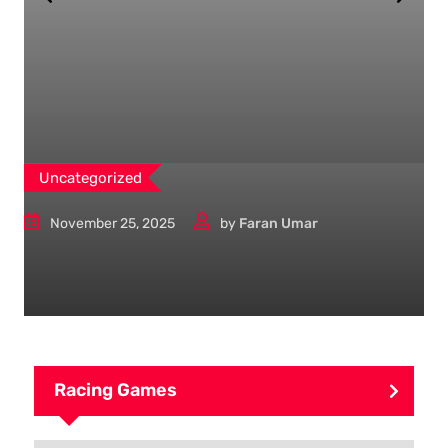
Uncategorized
U
November 25, 2025
by
Faran Umar
Почему мы высоко оцениваем
О
атмосферу томления
р
Racing Games