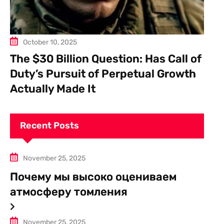
October 10, 2025
The $30 Billion Question: Has Call of
Duty’s Pursuit of Perpetual Growth
Actually Made It
Recent Posts
November 25, 2025
Почему мы высоко оцениваем
атмосферу томления
November 25, 2025