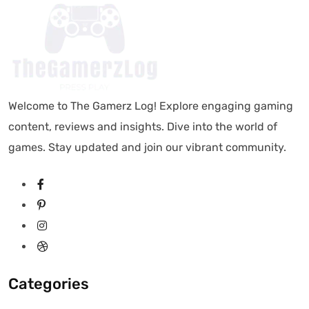
Welcome to The Gamerz Log! Explore engaging gaming
content, reviews and insights. Dive into the world of
games. Stay updated and join our vibrant community.
Categories