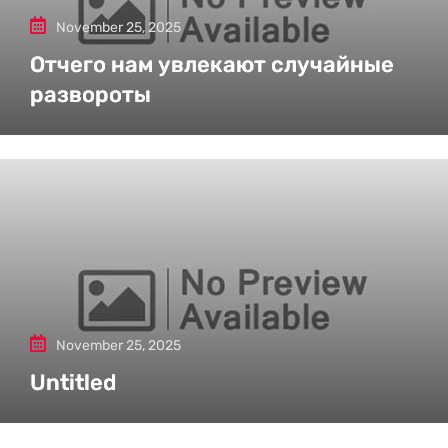
November 25, 2025
Отчего нам увлекают случайные
развороты
November 25, 2025
Untitled