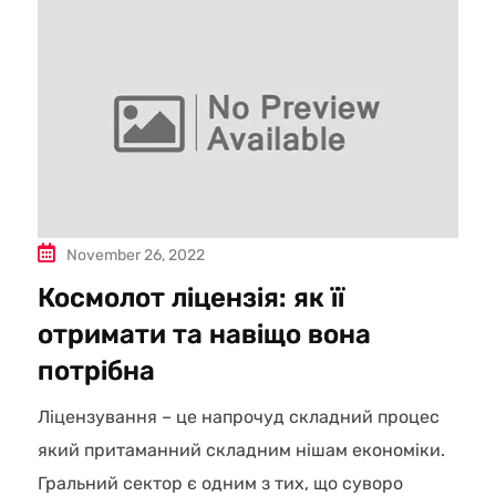
November 26, 2022
Космолот ліцензія: як її
отримати та навіщо вона
потрібна
Ліцензування – це напрочуд складний процес
який притаманний складним нішам економіки.
Гральний сектор є одним з тих, що суворо