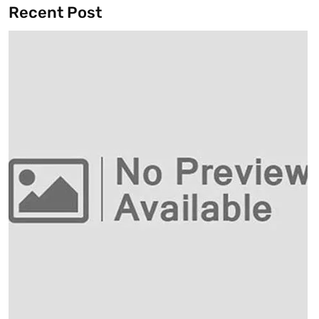
Recent Post