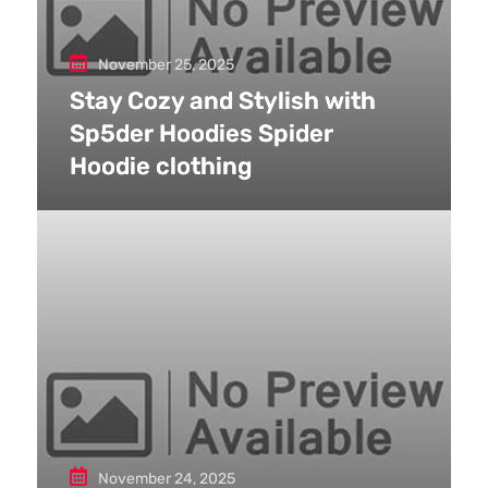
November 25, 2025
Stay Cozy and Stylish with
Sp5der Hoodies Spider
Hoodie clothing
November 24, 2025