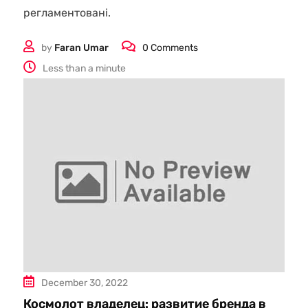
регламентовані.
by
Faran Umar
0
Comments
Less than a minute
December 30, 2022
Космолот владелец: развитие бренда в