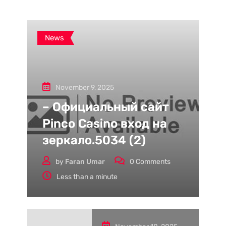
News
November 9, 2025
– Официальный сайт
Pinco Casino вход на
зеркало.5034 (2)
by
Faran Umar
0
Comments
Less than a minute