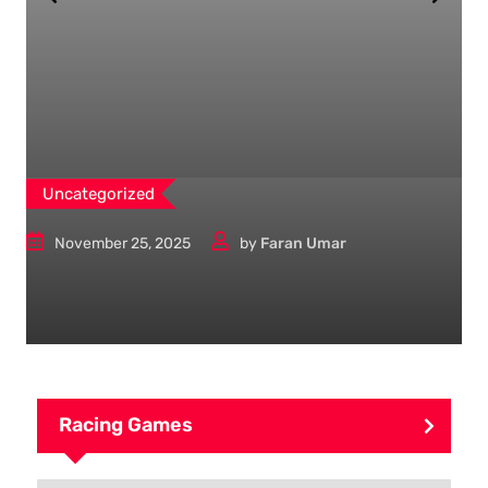
Uncategorized
U
November 25, 2025
by
Faran Umar
Почему мы высоко оцениваем
О
атмосферу томления
р
Racing Games