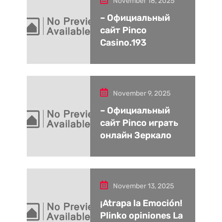
November 18, 2025
– Официальный
сайт Pinco
Casino.193
November 9, 2025
– Официальный
сайт Pinco играть
онлайн Зеркало
November 13, 2025
¡Atrapa la Emoción!
Plinko opiniones La