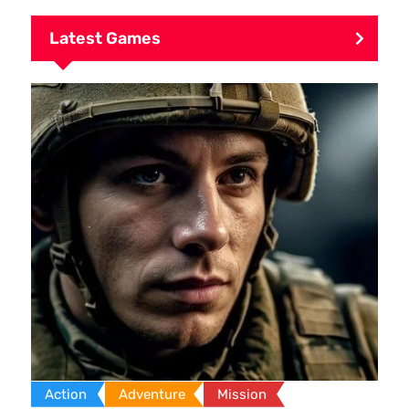
Latest Games
Action
Adventure
Mission