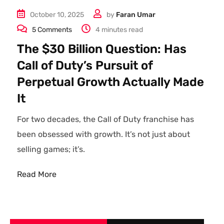
October 10, 2025
by
Faran Umar
5
Comments
4 minutes read
The $30 Billion Question: Has
Call of Duty’s Pursuit of
Perpetual Growth Actually Made
It
For two decades, the Call of Duty franchise has
been obsessed with growth. It’s not just about
selling games; it’s.
Read More