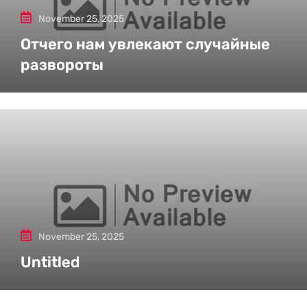
November 25, 2025
Отчего нам увлекают случайные
развороты
November 25, 2025
Untitled