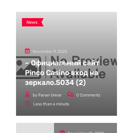
News
November 9, 2025
– Официальный сайт
Pinco Casino вход на
зеркало.5034 (2)
by
Faran Umar
0
Comments
Less than a minute