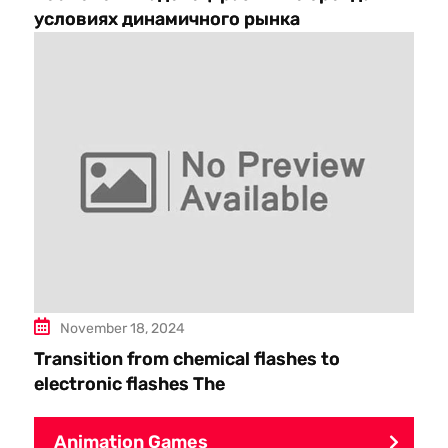
условиях динамичного рынка
November 18, 2024
Transition from chemical flashes to
electronic flashes The
Animation Games