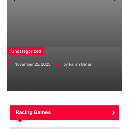
Uncategorized
U
November 25, 2025
by
Faran Umar
Почему мы высоко оцениваем
О
атмосферу томления
р
Racing Games