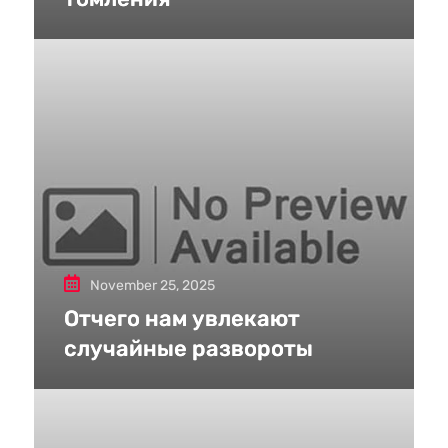
November 25, 2025
Отчего нам увлекают
случайные развороты