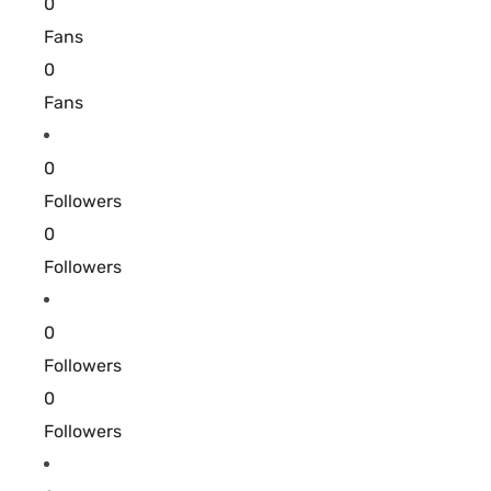
0
Fans
0
Fans
0
Followers
0
Followers
0
Followers
0
Followers