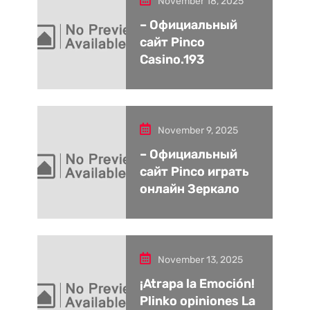
November 18, 2025
– Официальный
сайт Pinco
Casino.193
November 9, 2025
– Официальный
сайт Pinco играть
онлайн Зеркало
November 13, 2025
¡Atrapa la Emoción!
Plinko opiniones La