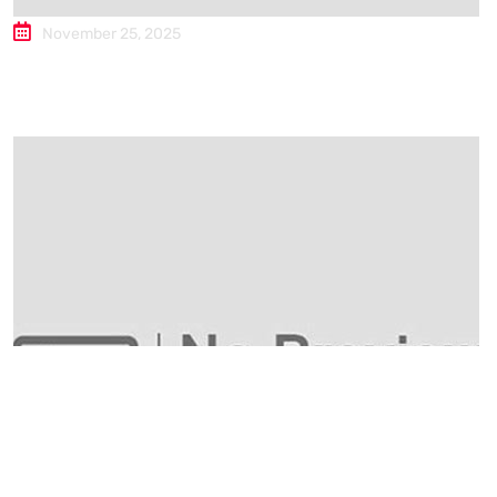
November 25, 2025
Почему мы высоко оцениваем атмосферу
томления