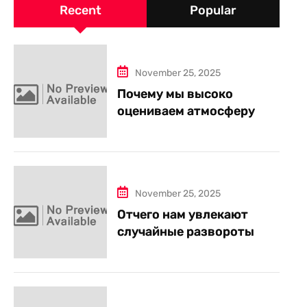
Recent
Popular
November 25, 2025
Почему мы высоко
оцениваем атмосферу
томления
November 25, 2025
Отчего нам увлекают
случайные развороты