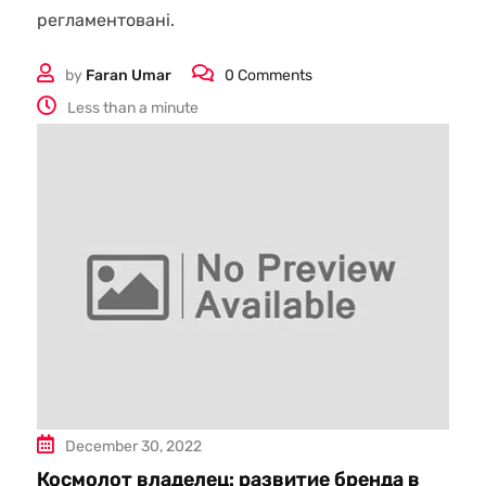
регламентовані.
by
Faran Umar
0
Comments
Less than a minute
December 30, 2022
Космолот владелец: развитие бренда в