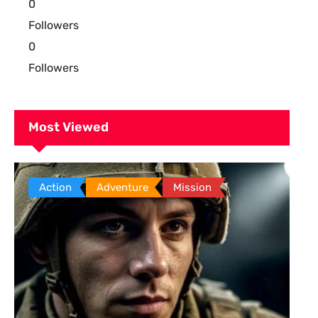
0
Followers
0
Followers
Most Viewed
Action
Adventure
Mission