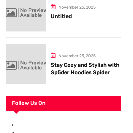
November 25, 2025
Untitled
November 25, 2025
Stay Cozy and Stylish with
Sp5der Hoodies Spider
Hoodie clothing
Follow Us On