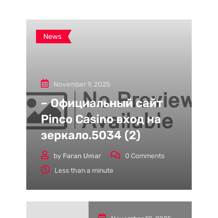
News
November 9, 2025
– Официальный сайт
Pinco Casino вход на
зеркало.5034 (2)
by
Faran Umar
0
Comments
Less than a minute