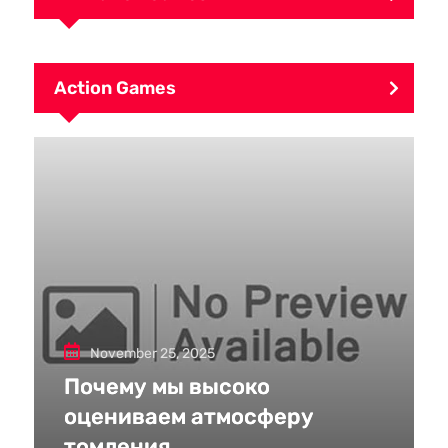
Action Games
November 25, 2025
Почему мы высоко
оцениваем атмосферу
томления