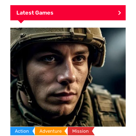
Latest Games
Action
Adventure
Mission