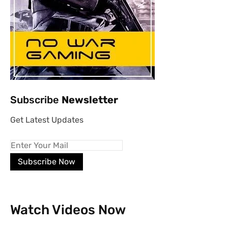
Subscribe
Newsletter
Get Latest Updates
Subscribe Now
Watch Videos Now