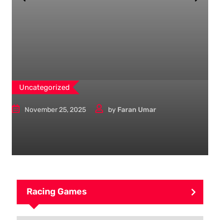
Uncategorized
U
November 25, 2025
by
Faran Umar
Почему мы высоко оцениваем
О
атмосферу томления
р
Racing Games