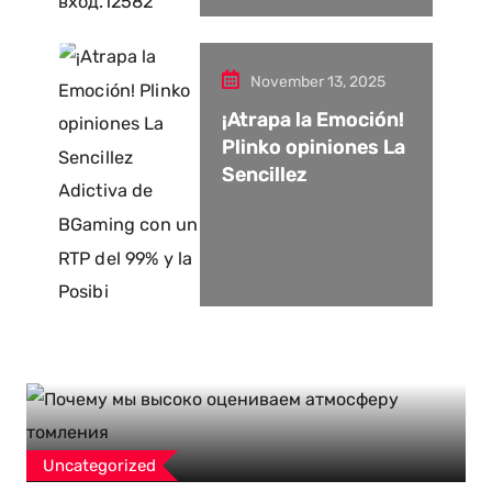
November 13, 2025
¡Atrapa la Emoción!
Plinko opiniones La
Sencillez
U
Uncategorized