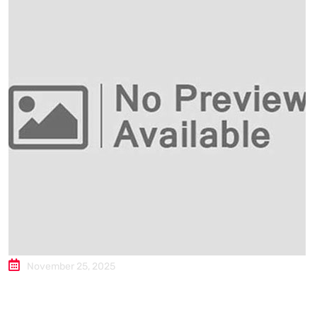
November 25, 2025
Отчего нам увлекают случайные
развороты