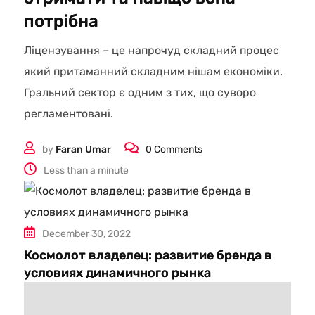
потрібна
Ліцензування – це напрочуд складний процес
який притаманний складним нішам економіки.
Гральний сектор є одним з тих, що суворо
регламентовані.
by
Faran Umar
0
Comments
Less than a minute
December 30, 2022
Космолот владелец: развитие бренда в
условиях динамичного рынка