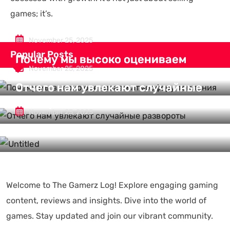
games; it’s.
November 25, 2025
Popular Posts
Почему мы высоко оцениваем
November 25, 2025
атмосферу томления
Отчего нам увлекают случайные
развороты
November 25, 2025
Untitled
Welcome to The Gamerz Log! Explore engaging gaming
content, reviews and insights. Dive into the world of
games. Stay updated and join our vibrant community.