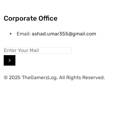
Corporate Office
Email:
ashad.umar355@gmail.com
>
© 2025 TheGamerzLog. All Rights Reserved.